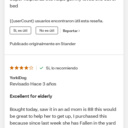
bed
{{userCount} usuarios encontraron útil esta reseña.
Sí, es útil
No es útil
Reportar
Publicado originalmente en Stander
Sí, lo recomiendo
YorkiDog
Revisado Hace 3 años
Excellent for elderly
Bought today, saw it in an ad mom is 88 this would
be great to help her to get up, I purchased this
because since last week she has Fallen in the yard