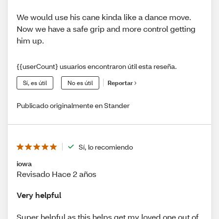
We would use his cane kinda like a dance move.
Now we have a safe grip and more control getting
him up.
{{userCount} usuarios encontraron útil esta reseña.
Sí, es útil
No es útil
Reportar
Publicado originalmente en Stander
Sí, lo recomiendo
iowa
Revisado Hace 2 años
Very helpful
Super helpful as this helps get my loved one out of