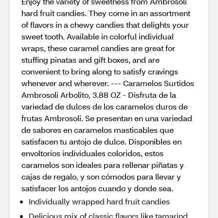
Enjoy the variety of sweetness from Ambrosoli
hard fruit candies. They come in an assortment
of flavors in a chewy candies that delights your
sweet tooth. Available in colorful individual
wraps, these caramel candies are great for
stuffing pinatas and gift boxes, and are
convenient to bring along to satisfy cravings
whenever and wherever. --- Caramelos Surtidos
Ambrosoli Arbolito, 3.88 OZ - Disfruta de la
variedad de dulces de los caramelos duros de
frutas Ambrosoli. Se presentan en una variedad
de sabores en caramelos masticables que
satisfacen tu antojo de dulce. Disponibles en
envoltorios individuales coloridos, estos
caramelos son ideales para rellenar piñatas y
cajas de regalo, y son cómodos para llevar y
satisfacer los antojos cuando y donde sea.
Individually wrapped hard fruit candies
Delicious mix of classic flavors like tamarind,