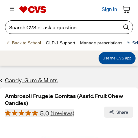
Sign in
Back to School
GLP-1 Support
Manage prescriptions
Sc
Use the CVS app
Candy, Gum & Mints
Ambrosoli Frugele Gomitas (Asstd Fruit Chew
Candies)
5.0
Share
(1 reviews)