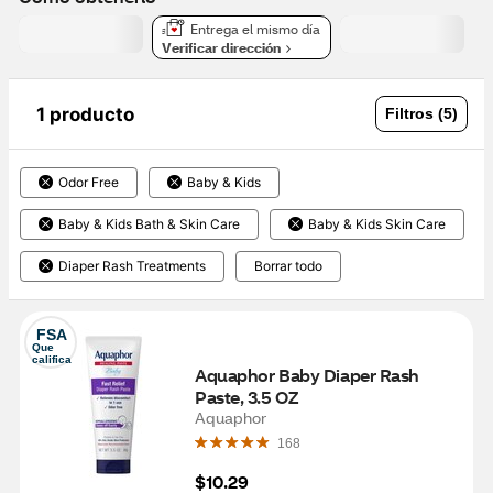
Entrega el mismo día
Verificar dirección
1 producto
Filtros (5)
Odor Free
Baby & Kids
Baby & Kids Bath & Skin Care
Baby & Kids Skin Care
Diaper Rash Treatments
Borrar todo
FSA
Que 
califica
Aquaphor Baby Diaper Rash 
Paste, 3.5 OZ
Aquaphor
168
$10.29