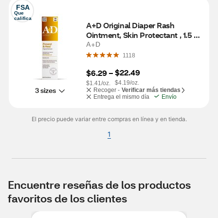
FSA
Que 
califica
A+D Original Diaper Rash 
Ointment, Skin Protectant , 1.5 
Ounce Tube
A+D
1118
$22.49
$6.29
 – 
$4.19/oz.
$1.41/oz.
3 sizes
Recoger -
Verificar más tiendas
Entrega el mismo día
Envío
El precio puede variar entre compras en línea y en tienda.
1
Encuentre reseñas de los productos
favoritos de los clientes