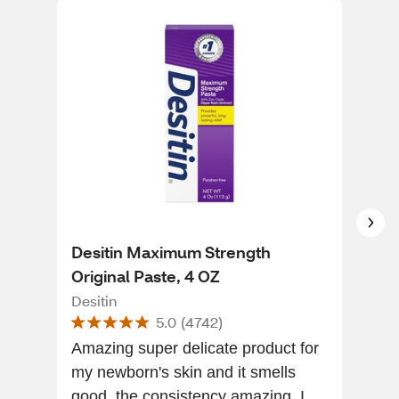
Desitin Maximum Strength
CVS
Original Paste, 4 OZ
Vit
Desitin
CVS
5.0
(
4742
)
Amazing super delicate product for
Just
my newborn's skin and it smells
dry
good, the consistency amazing. I