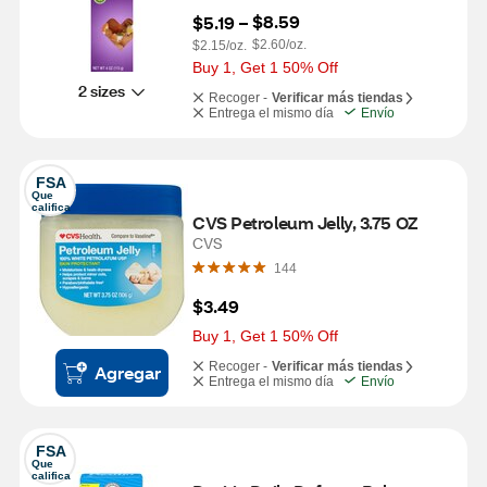
$8.59
$5.19
 – 
$2.60/oz.
$2.15/oz.
Buy 1, Get 1 50% Off
2 sizes
Recoger -
Verificar más tiendas
Entrega el mismo día
Envío
FSA
Que 
califica
CVS Petroleum Jelly, 3.75 OZ
CVS
144
$3.49
Buy 1, Get 1 50% Off
Recoger -
Verificar más tiendas
Agregar
Entrega el mismo día
Envío
FSA
Que 
califica