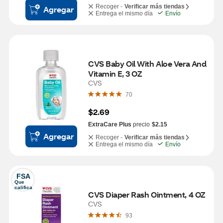
Recoger -
Verificar más tiendas
Agregar
Entrega el mismo día
Envío
CVS Baby Oil With Aloe Vera And 
Vitamin E, 3 OZ
CVS
70
$2.69
ExtraCare Plus
precio
$2.15
Agregar
Recoger -
Verificar más tiendas
Entrega el mismo día
Envío
FSA
Que 
califica
CVS Diaper Rash Ointment, 4 OZ
CVS
93