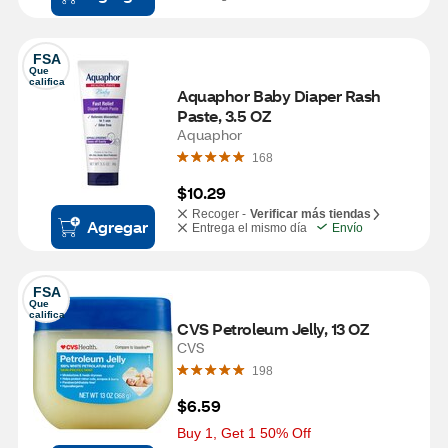
FSA
Que 
califica
Aquaphor Baby Diaper Rash 
Paste, 3.5 OZ
Aquaphor
168
$10.29
Recoger -
Verificar más tiendas
Agregar
Entrega el mismo día
Envío
FSA
Que 
califica
CVS Petroleum Jelly, 13 OZ
CVS
198
$6.59
Buy 1, Get 1 50% Off