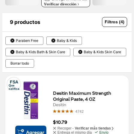
Verificar dirección
9 productos
Filtros (4)
Paraben Free
Baby & Kids
Baby & Kids Bath & Skin Care
Baby & Kids Skin Care
Borrar todo
FSA
Que 
califica
Desitin Maximum Strength 
Original Paste, 4 OZ
Desitin
4742
$10.79
Recoger -
Verificar más tiendas
Agregar
Entrega el mismo día
Envío