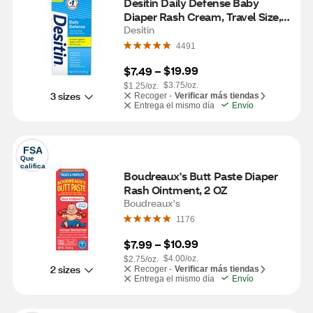
Desitin Daily Defense Baby 
Diaper Rash Cream, Travel Size, 2  
OZ
Desitin
4491
$19.99
$7.49
 – 
$3.75/oz.
$1.25/oz.
3 sizes
Recoger -
Verificar más tiendas
Entrega el mismo día
Envío
FSA
Que 
califica
Boudreaux's Butt Paste Diaper 
Rash Ointment, 2 OZ
Boudreaux's
1176
$10.99
$7.99
 – 
$4.00/oz.
$2.75/oz.
2 sizes
Recoger -
Verificar más tiendas
Entrega el mismo día
Envío