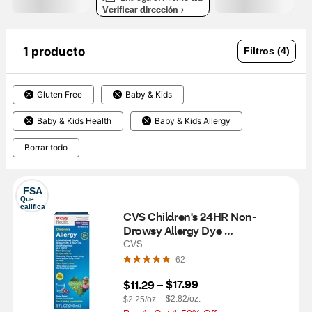
Verificar dirección
1 producto
Filtros (4)
Gluten Free
Baby & Kids
Baby & Kids Health
Baby & Kids Allergy
Borrar todo
FSA
Que 
califica
CVS Children's 24HR Non-
Drowsy Allergy Dye 
FreeLoratadine Oral 
CVS
Antihistamine, Grape, 8 OZ
62
$17.99
$11.29
 – 
$2.82/oz.
$2.25/oz.