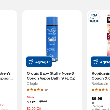
FSA
Que 
califica
Agregar
Agre
dren's 
Oilogic Baby Stuffy Nose & 
Robitussin
pport, 
Cough Vapor Bath, 9 FL OZ
Cough & C
, 21 
4 OZ
Oilogic
Robitussin
84
Oferta
$9.99
W
$7.29
$9.29
a
or 
Recoger
s
$2.00 Off
ren's 
Entrega el