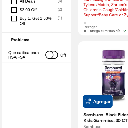
(
3
)
All Deals
Tylenol/Motrin, Zarbee's 
(
2
)
$2.00 Off
Children's Cough/Cold/
Support/Baby Care or Zy
(
1
)
Buy 1, Get 1 50% 
Off
Recoger
Entrega el mismo día
Problema
Que califica para 
Off
HSA/FSA
Agregar
Sambucol Black Elder
Kids Gummies, 30 CT
Sambucol