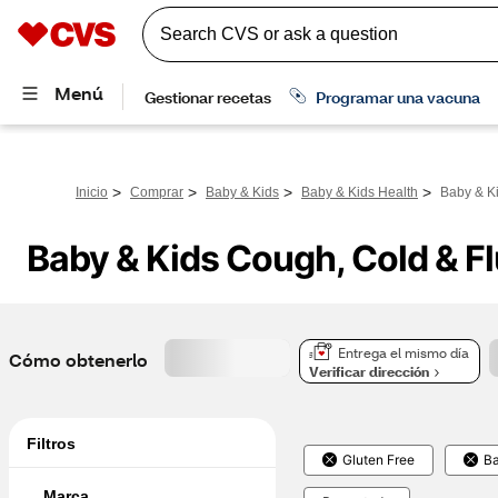
>
>
>
>
Inicio
Comprar
Baby & Kids
Baby & Kids Health
Baby & K
Baby & Kids Cough, Cold & Fl
Entrega el mismo día
Cómo obtenerlo
Verificar dirección
Filtros
Gluten Free
Ba
Marca