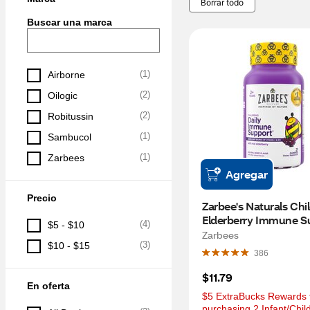
Borrar todo
Buscar una marca
(
1
)
Airborne
(
2
)
Oilogic
(
2
)
Robitussin
(
1
)
Sambucol
(
1
)
Zarbees
Agregar
Precio
Zarbee's Naturals Chil
Elderberry Immune Su
(
4
)
$5 - $10
Vitamin C & Zinc, Berry
Zarbees
(
3
)
$10 - $15
Gummies
386
$11.79
En oferta
$5 ExtraBucks Rewards f
purchasing 2 Infant/Child