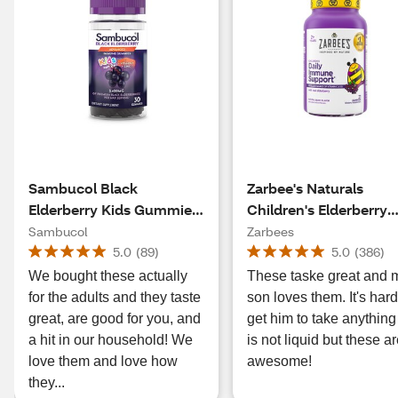
Sambucol Black
Zarbee's Naturals
Elderberry Kids Gummies,
Children's Elderberry
30 CT
Immune Support, Vit
Sambucol
Zarbees
C & Zinc, Berry, 21
5.0
(
89
)
5.0
(
386
)
Gummies
We bought these actually
These taske great and 
for the adults and they taste
son loves them. It's hard
great, are good for you, and
get him to take anything
a hit in our household! We
is not liquid but these a
love them and love how
awesome!
they...