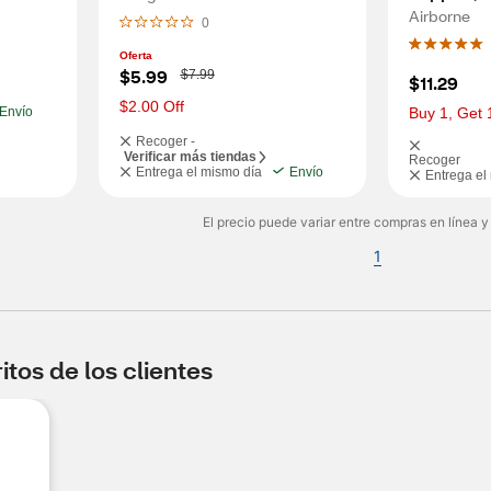
Flavored 
Airborne
0
Oferta
W
$5.99
$7.99
$11.29
a
s
$2.00 Off
Envío
Buy 1, Get 
Recoger -
Verificar más tiendas
Recoger
Entrega el mismo día
Envío
Entrega el
El precio puede variar entre compras en línea y
1
tos de los clientes