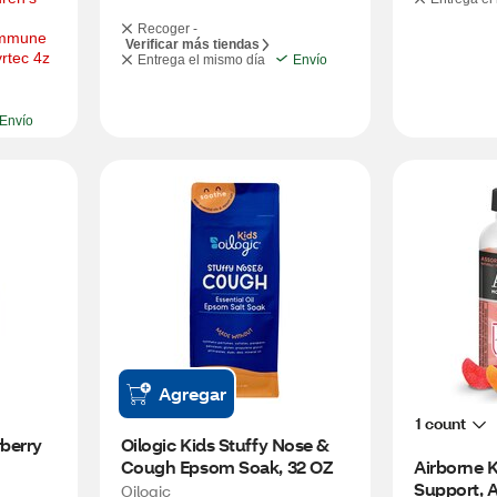
Recoger -
Immune 
Verificar más tiendas
rtec 4z
Entrega el mismo día
Envío
Envío
Agregar
1 count
berry 
Oilogic Kids Stuffy Nose & 
Cough Epsom Soak, 32 OZ
Airborne 
Support, A
Oilogic