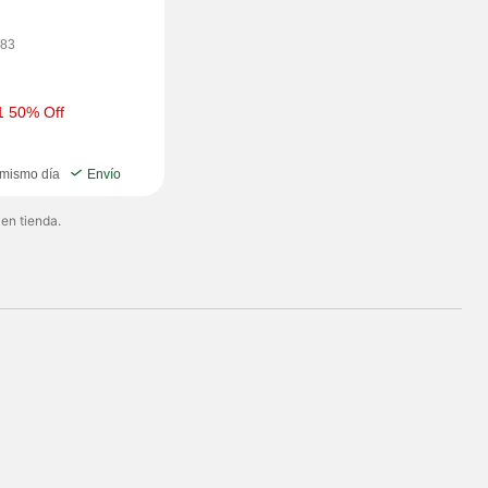
Gummies, 21 CT
83
1 50% Off
 mismo día
Envío
 en tienda.