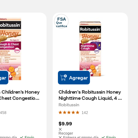
FSA
Que 
califica
gar
Agregar
 Children's Honey 
Children's Robitussin Honey 
hest Congestion, 
Nighttime Cough Liquid, 4 
FL OZ
Robitussin
458
142
$9.99
Recoger
 mismo día
Envío
Entrega el mismo día
Envío