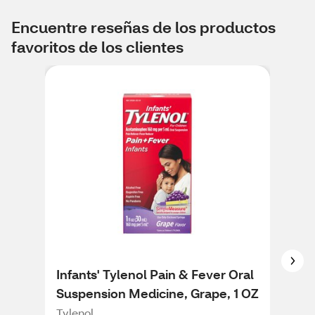
Encuentre reseñas de los productos
favoritos de los clientes
Infants' Tylenol Pain & Fever Oral
Chi
Suspension Medicine, Grape, 1 OZ
Ace
Che
Tylenol
Tyle