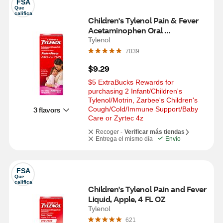
FSA
Que 
califica
Children's Tylenol Pain & Fever 
Acetaminophen Oral 
Suspension, 4 FL OZ, Bubble 
Tylenol
Gum
7039
$9.29
$5 ExtraBucks Rewards for 
purchasing 2 Infant/Children's 
Tylenol/Motrin, Zarbee's Children's 
3 flavors
Cough/Cold/Immune Support/Baby 
Care or Zyrtec 4z
Recoger -
Verificar más tiendas
Entrega el mismo día
Envío
FSA
Que 
califica
Children's Tylenol Pain and Fever 
Liquid, Apple, 4 FL OZ
Tylenol
621