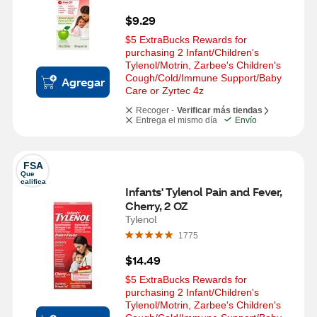
$9.29
$5 ExtraBucks Rewards for 
purchasing 2 Infant/Children's 
Tylenol/Motrin, Zarbee's Children's 
Cough/Cold/Immune Support/Baby 
Agregar
Care or Zyrtec 4z
Recoger -
Verificar más tiendas
Entrega el mismo día
Envío
FSA
Que 
califica
Infants' Tylenol Pain and Fever, 
Cherry, 2 OZ
Tylenol
1775
$14.49
$5 ExtraBucks Rewards for 
purchasing 2 Infant/Children's 
Tylenol/Motrin, Zarbee's Children's 