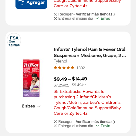
Cough/Cold/Immune Support/Baby 
Agregar
Care or Zyrtec 4z
Recoger -
Verificar más tiendas
Entrega el mismo día
Envío
FSA
Que 
califica
Infants' Tylenol Pain & Fever Oral 
Suspension Medicine, Grape, 2 
OZ
Tylenol
1802
$14.49
$9.49
 – 
$9.49/oz.
$7.25/oz.
$5 ExtraBucks Rewards for 
purchasing 2 Infant/Children's 
Tylenol/Motrin, Zarbee's Children's 
2 sizes
Cough/Cold/Immune Support/Baby 
Care or Zyrtec 4z
Recoger -
Verificar más tiendas
Entrega el mismo día
Envío