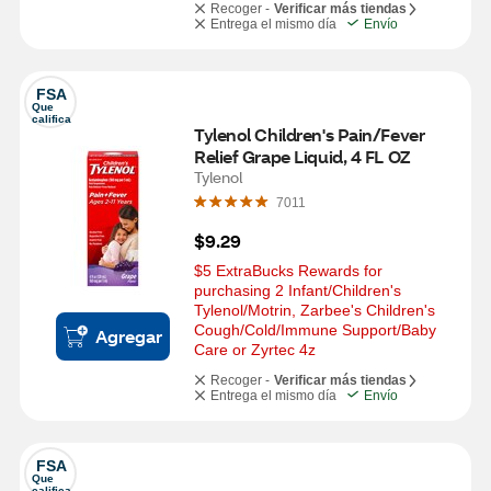
Recoger -
Verificar más tiendas
Entrega el mismo día
Envío
FSA
Que 
califica
Tylenol Children's Pain/Fever 
Relief Grape Liquid, 4 FL OZ
Tylenol
7011
$9.29
$5 ExtraBucks Rewards for 
purchasing 2 Infant/Children's 
Tylenol/Motrin, Zarbee's Children's 
Cough/Cold/Immune Support/Baby 
Agregar
Care or Zyrtec 4z
Recoger -
Verificar más tiendas
Entrega el mismo día
Envío
FSA
Que 
califica