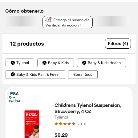
Cómo obtenerlo
Entrega el mismo día
Verificar dirección
12 productos
Filtros (4)
Tylenol
Baby & Kids
Baby & Kids Health
Baby & Kids Pain & Fever
Borrar todo
FSA
Que 
califica
Childrens Tylenol Suspension, 
Strawberry, 4 OZ 
Tylenol
7010
$9.29