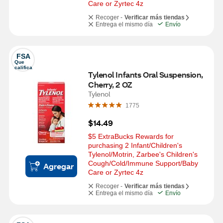
Care or Zyrtec 4z
Recoger -
Verificar más tiendas
Entrega el mismo día
Envío
FSA
Que 
califica
Tylenol Infants Oral Suspension, 
Cherry, 2 OZ
Tylenol
1775
$14.49
$5 ExtraBucks Rewards for 
purchasing 2 Infant/Children's 
Tylenol/Motrin, Zarbee's Children's 
Cough/Cold/Immune Support/Baby 
Agregar
Care or Zyrtec 4z
Recoger -
Verificar más tiendas
Entrega el mismo día
Envío