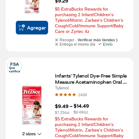
$9.29
$5 ExtraBucks Rewards for 
purchasing 2 Infant/Children's 
Tylenol/Motrin, Zarbee's Children's 
Cough/Cold/Immune Support/Baby 
Agregar
Care or Zyrtec 4z
Recoger -
Verificar más tiendas
Entrega el mismo día
Envío
FSA
Que 
califica
Infants' Tylenol Dye-Free Simple 
Measure Acetaminophen Oral 
Suspension, Cherry, 1 FL OZ
Tylenol
2408
$14.49
$9.49
 – 
$9.49/oz.
$7.25/oz.
$5 ExtraBucks Rewards for 
purchasing 2 Infant/Children's 
Tylenol/Motrin, Zarbee's Children's 
2 sizes
Cough/Cold/Immune Support/Baby 