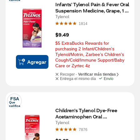
Infants' Tylenol Pain & Fever Oral 
Suspension Medicine, Grape, 1 
OZ
Tylenol
1814
$9.49
$5 ExtraBucks Rewards for 
purchasing 2 Infant/Children's 
Tylenol/Motrin, Zarbee's Children's 
Cough/Cold/Immune Support/Baby 
Agregar
Care or Zyrtec 4z
Recoger -
Verificar más tiendas
Entrega el mismo día
Envío
FSA
Que 
califica
Children's Tylenol Dye-Free 
Acetaminophen Oral 
Suspension, Cherry, 4 FL OZ
Tylenol
7876