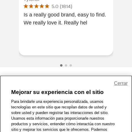
5.0
(
1814
)
Is a really good brand, easy to find.
I li
We really love it. Really hel
effe
brand. I would 
this
Share Feedback
Cerrar
Mejorar su experiencia con el sitio
1-800-679-9691
|
Contáctenos
|
Términos de Uso
|
Accesibilidad
|
Para brindarle una experiencia personalizada, usamos
tecnologías en este sitio que recopilan datos de usted y
Política de Privacidad
|
WA Privacy Policy
|
Mapa del sitio
|
sobre usted y pueden registrar las interacciones del sitio.
Zona de Bienestar
|
© 1999 - 2026 CVS.com
Usamos esta información para proporcionarle nuestros
productos y servicios, entender cómo interactúa con nuestro
sitio y mejorar los servicios que le ofrecemos. Podemos