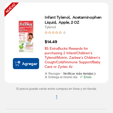
NUEVO
Infant Tylenol,  Acetaminophen 
Liquid,  Apple, 2 OZ
Tylenol
0
$14.49
$5 ExtraBucks Rewards for 
purchasing 2 Infant/Children's 
Tylenol/Motrin, Zarbee's Children's 
Cough/Cold/Immune Support/Baby 
Agregar
Care or Zyrtec 4z
Recoger -
Verificar más tiendas
Entrega el mismo día
Envío
El precio puede variar entre compras en línea y en tienda.
1