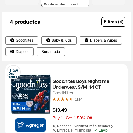
Verificar dirección
4 productos
Filtros (4)
GoodNites
Baby & Kids
Diapers & Wipes
Diapers
Borrar todo
FSA
Que 
califica
Goodnites Boys Nighttime 
Underwear, S/M, 14 CT
GoodNites
1114
$13.49
Buy 1, Get 1 50% Off
Agregar
Recoger -
Verificar más tiendas
Entrega el mismo día
Envío