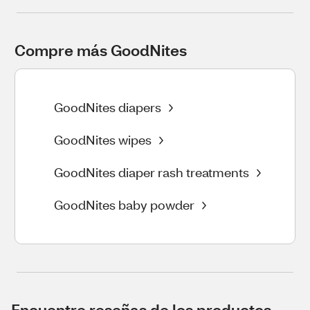
Compre más GoodNites
GoodNites diapers
GoodNites wipes
GoodNites diaper rash treatments
GoodNites baby powder
Encuentre reseñas de los productos