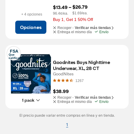
$26.79
$13.49
 – 
$1.69/ea.
96.4¢/ea.
+ 4 opciones
Buy 1, Get 1 50% Off
Opciones
Recoger -
Verificar más tiendas
Entrega el mismo día
Envío
FSA
Que 
califica
Goodnites Boys Nighttime 
Underwear, XL, 28 CT
GoodNites
1267
$38.99
Recoger -
Verificar más tiendas
1 pack
Entrega el mismo día
Envío
El precio puede variar entre compras en línea y en tienda.
1