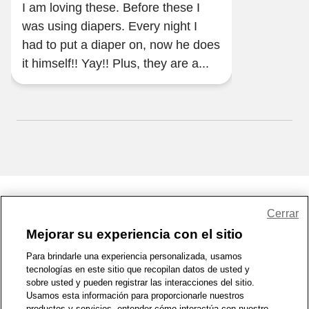
I am loving these. Before these I
was using diapers. Every night I
had to put a diaper on, now he does
it himself!! Yay!! Plus, they are a...
Share Feedback
Cerrar
Mejorar su experiencia con el sitio
1-800-679-9691
|
Contáctenos
|
Términos de Uso
|
Accesibilidad
|
Para brindarle una experiencia personalizada, usamos
tecnologías en este sitio que recopilan datos de usted y
Política de Privacidad
|
WA Privacy Policy
|
Mapa del sitio
|
sobre usted y pueden registrar las interacciones del sitio.
Zona de Bienestar
|
© 1999 - 2026 CVS.com
Usamos esta información para proporcionarle nuestros
productos y servicios, entender cómo interactúa con nuestro