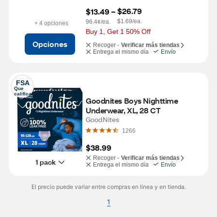
$26.79
$13.49
 – 
$1.69/ea.
96.4¢/ea.
+ 4 opciones
Buy 1, Get 1 50% Off
Opciones
Recoger -
Verificar más tiendas
Entrega el mismo día
Envío
FSA
Que 
califica
Goodnites Boys Nighttime 
Underwear, XL, 28 CT
GoodNites
1266
$38.99
Recoger -
Verificar más tiendas
1 pack
Entrega el mismo día
Envío
El precio puede variar entre compras en línea y en tienda.
1