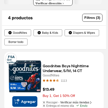
Verificar dirección
4 productos
Filtros (3)
GoodNites
Baby & Kids
Diapers & Wipes
Borrar todo
FSA
Que 
califica
Goodnites Boys Nighttime 
Underwear, S/M, 14 CT
GoodNites
1113
$13.49
Buy 1, Get 1 50% Off
Agregar
Recoger -
Verificar más tiendas
Entrega el mismo día
Envío