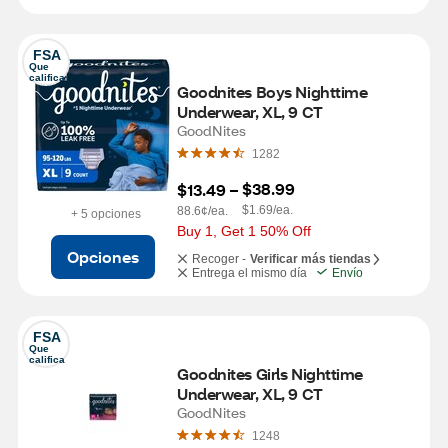
FSA
Que 
califica
Goodnites Boys Nighttime 
Underwear, XL, 9 CT
GoodNites
1282
$38.99
$13.49
 – 
$1.69/ea.
88.6¢/ea.
+ 5 opciones
Buy 1, Get 1 50% Off
Opciones
Recoger -
Verificar más tiendas
Entrega el mismo día
Envío
FSA
Que 
califica
Goodnites Girls Nighttime 
Underwear, XL, 9 CT
GoodNites
1248