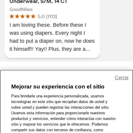
Underwear, S/M, 14 CT
GoodNites
5.0
(
1113
)
I am loving these. Before these I
was using diapers. Every night I
had to put a diaper on, now he does
it himself!! Yay!! Plus, they are a...
Share Feedback
Cerrar
Mejorar su experiencia con el sitio
1-800-679-9691
|
Contáctenos
|
Términos de Uso
|
Accesibilidad
|
Para brindarle una experiencia personalizada, usamos
tecnologías en este sitio que recopilan datos de usted y
Política de Privacidad
|
WA Privacy Policy
|
Mapa del sitio
|
sobre usted y pueden registrar las interacciones del sitio.
Zona de Bienestar
|
© 1999 - 2026 CVS.com
Usamos esta información para proporcionarle nuestros
productos y servicios, entender cómo interactúa con nuestro
sitio y mejorar los servicios que le ofrecemos. Podemos
compartir sus datos con terceros de confianza, como