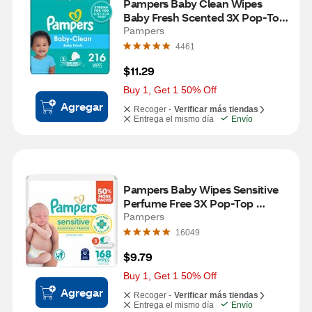
Pampers Baby Clean Wipes 
Baby Fresh Scented 3X Pop-Top 
Packs, 216 CT
Pampers
4461
$11.29
Buy 1, Get 1 50% Off
Agregar
Recoger -
Verificar más tiendas
Entrega el mismo día
Envío
Pampers Baby Wipes Sensitive 
Perfume Free 3X Pop-Top 
Packs, 168 CT
Pampers
16049
$9.79
Buy 1, Get 1 50% Off
Agregar
Recoger -
Verificar más tiendas
Entrega el mismo día
Envío