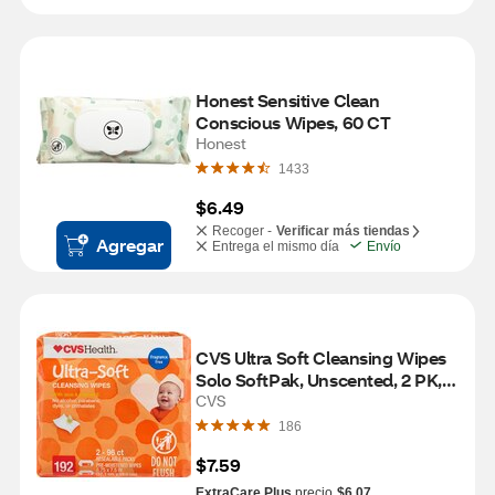
Honest Sensitive Clean 
Conscious Wipes, 60 CT
Honest
1433
$6.49
Recoger -
Verificar más tiendas
Agregar
Entrega el mismo día
Envío
CVS Ultra Soft Cleansing Wipes 
Solo SoftPak, Unscented, 2 PK, 
192 CT
CVS
186
$7.59
ExtraCare Plus
precio
$6.07