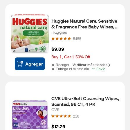
Huggies Natural Care, Sensitive 
& Fragrance Free Baby Wipes, 3 
PK, 168 CT
Huggies
5455
$9.89
Buy 1, Get 1 50% Off
Agregar
Recoger -
Verificar más tiendas
Entrega el mismo día
Envío
CVS Ultra-Soft Cleansing Wipes, 
Scented, 96 CT, 4 PK
CVS
210
$12.29