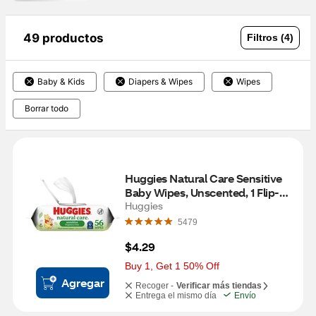
49 productos
Filtros (4)
Baby & Kids
Diapers & Wipes
Wipes
Borrar todo
Huggies Natural Care Sensitive 
Baby Wipes, Unscented, 1 Flip-
Top Pack (56 Wipes Total)
Huggies
5479
$4.29
Buy 1, Get 1 50% Off
Agregar
Recoger -
Verificar más tiendas
Entrega el mismo día
Envío