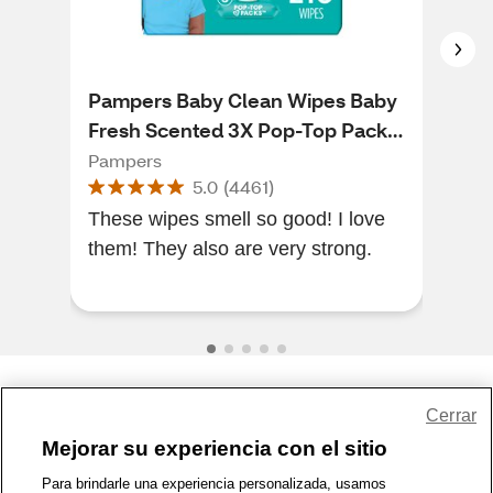
Pampers Baby Clean Wipes Baby
Hug
Fresh Scented 3X Pop-Top Packs,
Fra
216 CT
168
Pampers
Hug
5.0
(
4461
)
These wipes smell so good! I love
Thes
them! They also are very strong.
love
Share Feedback
Cerrar
Mejorar su experiencia con el sitio
1-800-679-9691
|
Contáctenos
|
Términos de Uso
|
Accesibilidad
|
Para brindarle una experiencia personalizada, usamos