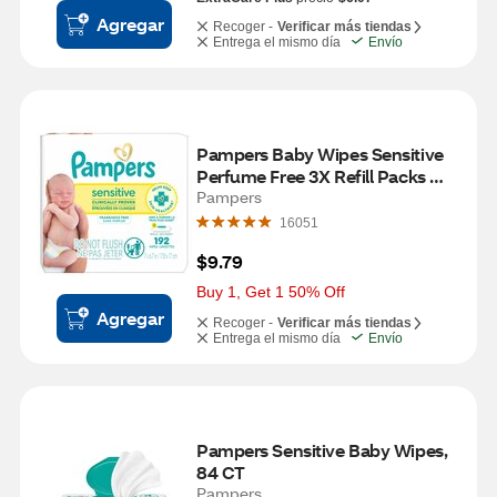
Agregar
Recoger -
Verificar más tiendas
Entrega el mismo día
Envío
Pampers Baby Wipes Sensitive 
Perfume Free 3X Refill Packs 
(Tub Not Included) 192 CT
Pampers
16051
$9.79
Buy 1, Get 1 50% Off
Agregar
Recoger -
Verificar más tiendas
Entrega el mismo día
Envío
Pampers Sensitive Baby Wipes, 
84 CT
Pampers