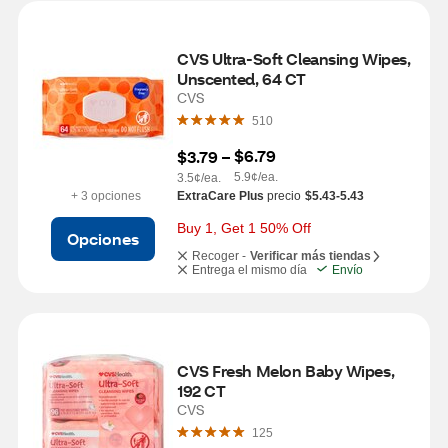
CVS Ultra-Soft Cleansing Wipes, 
Unscented, 64 CT
CVS
510
$6.79
$3.79
 – 
5.9¢/ea.
3.5¢/ea.
+ 3 opciones
ExtraCare Plus
precio
$5.43-5.43
Buy 1, Get 1 50% Off
Opciones
Recoger -
Verificar más tiendas
Entrega el mismo día
Envío
CVS Fresh Melon Baby Wipes, 
192 CT
CVS
125