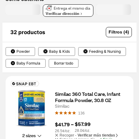
Entrega el mismo día
Verificar dirección
32 productos
Filtros (4)
Powder
Baby & Kids
Feeding & Nursing
Baby Formula
Borrar todo
Similac 360 Total Care, Infant 
Formula Powder, 30.8 OZ
Similac
136
$57.99
$41.79
 – 
28.0¢/oz.
26.5¢/oz.
2 sizes
Recoger -
Verificar más tiendas