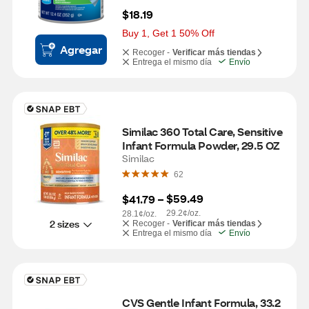
$18.19
Buy 1, Get 1 50% Off
Agregar
Recoger -
Verificar más tiendas
Entrega el mismo día
Envío
Similac 360 Total Care, Sensitive 
Infant Formula Powder, 29.5 OZ
Similac
62
$59.49
$41.79
 – 
29.2¢/oz.
28.1¢/oz.
2 sizes
Recoger -
Verificar más tiendas
Entrega el mismo día
Envío
CVS Gentle Infant Formula, 33.2 