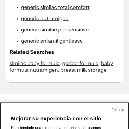
generic similac total comfort
generic nutramigen
generic similac pro sensitive
generic enfamil gentlease
Related Searches
similac baby formula
,
gerber formula
,
baby
formula nutramigen
,
breast milk storage
Share Feedback
Cerrar
Mejorar su experiencia con el sitio
1-800-679-9691
|
Contáctenos
|
Términos de Uso
|
Accesibilidad
|
Para brindarle una experiencia personalizada, usamos