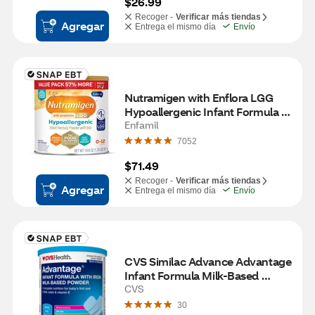
$26.99
Recoger -
Verificar más tiendas
Agregar
Entrega el mismo día
Envío
Nutramigen with Enflora LGG 
Hypoallergenic Infant Formula 
with Iron, 19.8 OZ
Enfamil
7052
$71.49
Recoger -
Verificar más tiendas
Agregar
Entrega el mismo día
Envío
CVS Similac Advance Advantage 
Infant Formula Milk-Based 
Powder with Iron, 12.4 OZ
CVS
30