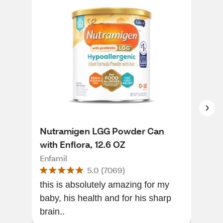
Nutramigen LGG Powder Can
Nut
with Enflora, 12.6 OZ
Hyp
wit
Enfamil
Enfa
5.0
(
7069
)
this is absolutely amazing for my
Nigh
baby, his health and for his sharp
We l
brain..