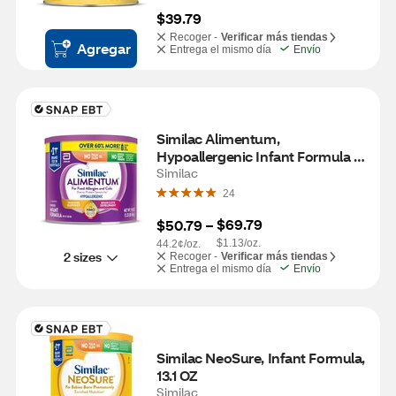
$39.79
Recoger -
Verificar más tiendas
Agregar
Entrega el mismo día
Envío
Similac Alimentum, 
Hypoallergenic Infant Formula 
Powder, 19.8 OZ
Similac
24
$69.79
$50.79
 – 
$1.13/oz.
44.2¢/oz.
2 sizes
Recoger -
Verificar más tiendas
Entrega el mismo día
Envío
Similac NeoSure, Infant Formula, 
13.1 OZ
Similac