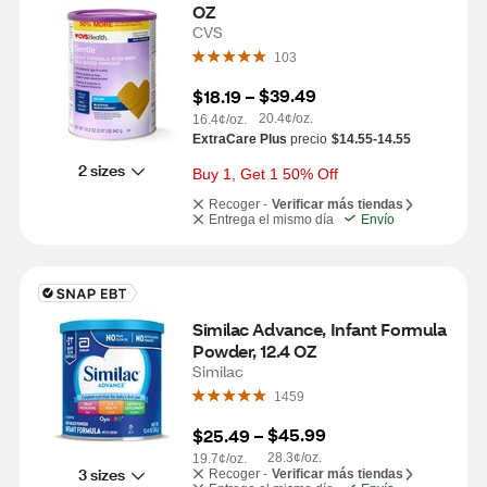
OZ
CVS
103
$39.49
$18.19
 – 
20.4¢/oz.
16.4¢/oz.
ExtraCare Plus
precio
$14.55-14.55
2 sizes
Buy 1, Get 1 50% Off
Recoger -
Verificar más tiendas
Entrega el mismo día
Envío
Similac Advance, Infant Formula 
Powder, 12.4 OZ
Similac
1459
$45.99
$25.49
 – 
28.3¢/oz.
19.7¢/oz.
3 sizes
Recoger -
Verificar más tiendas