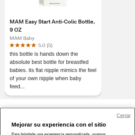
MAM Easy Start Anti-Colic Bottle,
9 OZ
MAM Baby
5.0
(
5
)
this bottle is hands down the
absolute best bottle for breastfed
babies. its flat nipple mimics the feel
of your own nipple when baby
feed...
Share Feedback
Cerrar
Mejorar su experiencia con el sitio
1-800-679-9691
|
Contáctenos
|
Términos de Uso
|
Accesibilidad
|
Para brindarle una experiencia personalizada, usamos