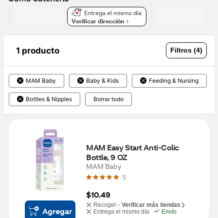
Entrega el mismo día
Verificar dirección
1 producto
Filtros (4)
MAM Baby
Baby & Kids
Feeding & Nursing
Bottles & Nipples
Borrar todo
MAM Easy Start Anti-Colic 
Bottle, 9 OZ
MAM Baby
5
$10.49
Recoger -
Verificar más tiendas
Agregar
Entrega el mismo día
Envío