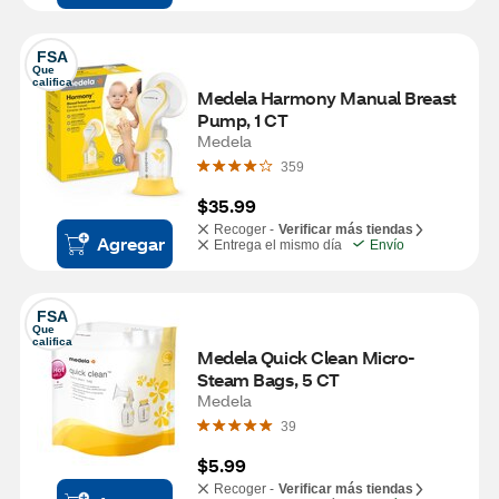
FSA
Que 
califica
Medela Harmony Manual Breast 
Pump, 1 CT
Medela
359
$35.99
Recoger -
Verificar más tiendas
Agregar
Entrega el mismo día
Envío
FSA
Que 
califica
Medela Quick Clean Micro-
Steam Bags, 5 CT
Medela
39
$5.99
Recoger -
Verificar más tiendas