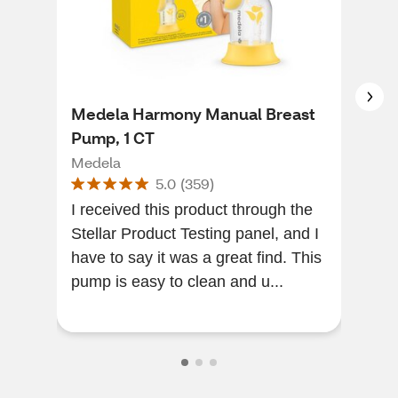
Medela Harmony Manual Breast
Pur
Pump, 1 CT
Dou
Medela
Pur
5.0
(
359
)
I received this product through the
[Thi
Stellar Product Testing panel, and I
of 
have to say it was a great find. This
my r
pump is easy to clean and u...
rec
anyw