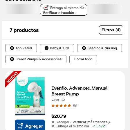
Entrega el mismo día
Verificar dirección
7 productos
Filtros (4)
Top Rated
Baby & Kids
Feeding & Nursing
Breast Pumps & Accessories
Borrar todo
NUEVO
Evenflo, Advanced Manual 
Breast Pump
Evenflo
58
$20.79
Recoger -
Verificar más tiendas
Agregar
Entrega el mismo día
Envío