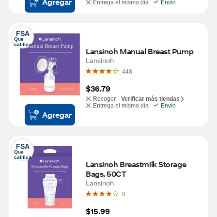
Agregar
Entrega el mismo día
Envío
FSA
Que 
califica
Lansinoh Manual Breast Pump
Lansinoh
448
$36.79
Recoger -
Verificar más tiendas
Entrega el mismo día
Envío
Agregar
FSA
Que 
califica
Lansinoh Breastmilk Storage 
Bags, 50CT
Lansinoh
8
$15.99