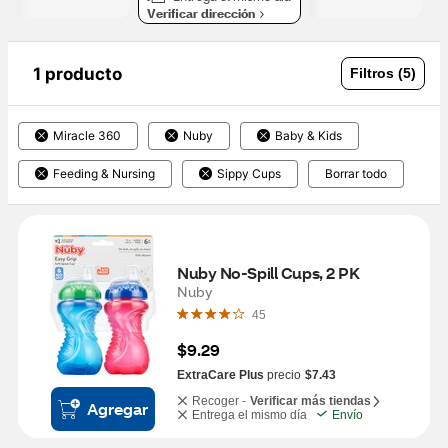
Verificar dirección
1 producto
Filtros (5)
Miracle 360
Nuby
Baby & Kids
Feeding & Nursing
Sippy Cups
Borrar todo
Nuby No-Spill Cups, 2 PK
Nuby
45
$9.29
ExtraCare Plus
precio
$7.43
Recoger -
Verificar más tiendas
Agregar
Entrega el mismo día
Envío