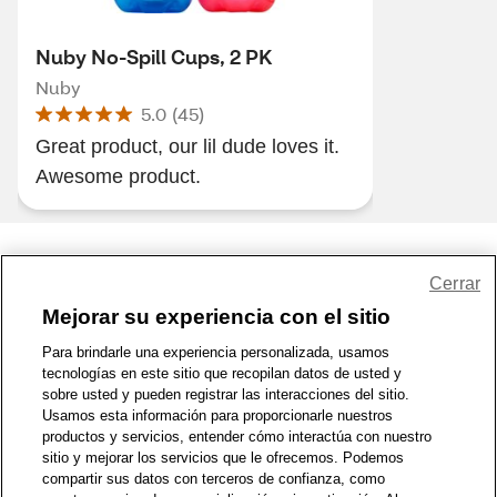
Nuby No-Spill Cups, 2 PK
Nuby
5.0
(
45
)
Great product, our lil dude loves it.
Awesome product.
Share Feedback
Cerrar
Mejorar su experiencia con el sitio
1-800-679-9691
|
Contáctenos
|
Términos de Uso
|
Accesibilidad
|
Para brindarle una experiencia personalizada, usamos
tecnologías en este sitio que recopilan datos de usted y
Política de Privacidad
|
WA Privacy Policy
|
Mapa del sitio
|
sobre usted y pueden registrar las interacciones del sitio.
Zona de Bienestar
|
© 1999 - 2026 CVS.com
Usamos esta información para proporcionarle nuestros
productos y servicios, entender cómo interactúa con nuestro
sitio y mejorar los servicios que le ofrecemos. Podemos
compartir sus datos con terceros de confianza, como