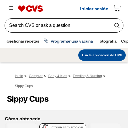
>
>
>
>
Inicio
Comprar
Baby & Kids
Feeding & Nursing
Sippy Cups
Sippy Cups
Cómo obtenerlo
Entrega el mismo día