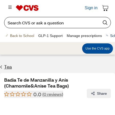
Sign in
Back to School
GLP-1 Support
Manage prescriptions
Sc
Use the CVS app
Tea
Badia Te de Manzanilla y Anis
(Chamomile&Anise Tea Bags)
0.0
Share
(0 reviews)