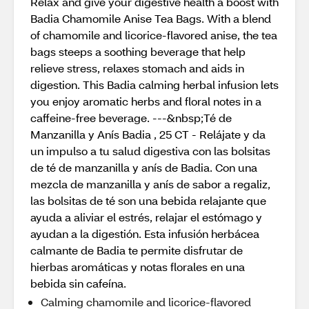
Relax and give your digestive health a boost with
Badia Chamomile Anise Tea Bags. With a blend
of chamomile and licorice-flavored anise, the tea
bags steeps a soothing beverage that help
relieve stress, relaxes stomach and aids in
digestion. This Badia calming herbal infusion lets
you enjoy aromatic herbs and floral notes in a
caffeine-free beverage. ---&nbsp;Té de
Manzanilla y Anís Badia , 25 CT - Relájate y da
un impulso a tu salud digestiva con las bolsitas
de té de manzanilla y anís de Badia. Con una
mezcla de manzanilla y anís de sabor a regaliz,
las bolsitas de té son una bebida relajante que
ayuda a aliviar el estrés, relajar el estómago y
ayudan a la digestión. Esta infusión herbácea
calmante de Badia te permite disfrutar de
hierbas aromáticas y notas florales en una
bebida sin cafeína.
Calming chamomile and licorice-flavored