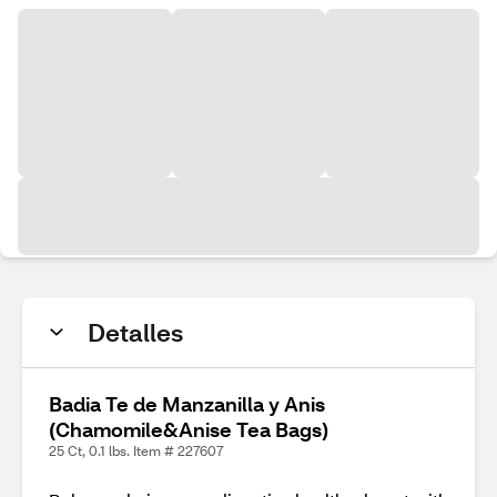
Detalles
Badia Te de Manzanilla y Anis
(Chamomile&Anise Tea Bags)
25 Ct, 0.1 lbs. Item # 227607