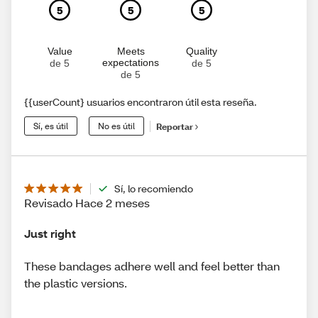
5
5
5
Value
Meets
Quality
expectations
de 5
de 5
de 5
{{userCount} usuarios encontraron útil esta reseña.
Sí, es útil
No es útil
Reportar
Sí, lo recomiendo
Revisado Hace 2 meses
Just right
These bandages adhere well and feel better than
the plastic versions.