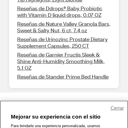
Reseñas de Ddrops® Baby Probiotic
with Vitamin D liquid drops, 0.07 OZ
Reseñas de Nature Valley Granola Bars,
Sweet & Salty Nut, 6 ct, 7.4 oz
Reseñas de Urinozinc Prostate Dietary
Supplement Capsules, 250 CT
Reseñas de Garnier Fructis Sleek &
Shine Anti-Humidity Smoothing Milk,
5.1 OZ
Reseñas de Stander Prime Bed Handle
Share Feedback
Cerrar
Mejorar su experiencia con el sitio
1-800-679-9691
|
Contáctenos
|
Términos de Uso
|
Accesibilidad
|
Para brindarle una experiencia personalizada, usamos