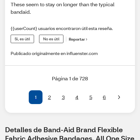
These seem to stay on longer than the typical
bandaid.
{{userCount} usuarios encontraron útil esta reseña.
Sí, es útil
No es útil
Reportar
Publicado originalmente en influenster.com
Página 1 de 728
1
2
3
4
5
6
Detalles de Band-Aid Brand Flexible 
Fabric Adhesive Bandages, All One Size