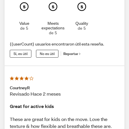
5
5
5
Value
Meets
Quality
expectations
de 5
de 5
de 5
{{userCount} usuarios encontraron útil esta reseña.
Sí, es útil
No es útil
Reportar
CourtneyR
Revisado Hace 2 meses
Great for active kids
These are great for kids on the move. Love the
texture & how flexible and breathable these are.