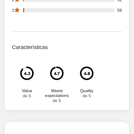
56 1 star reviews out of 4365 reviews
1
56
Características
4.3
4.7
4.8
Value
Meets
Quality
expectations
de 5
de 5
de 5