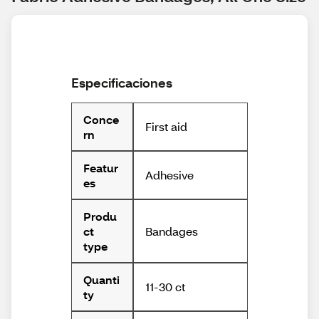
Especificaciones
Conce
First aid
rn
Featur
Adhesive
es
Produ
Bandages
ct
type
Quanti
11-30 ct
ty