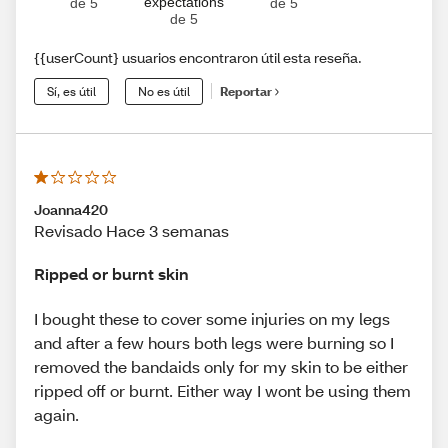
expectations
de 5
de 5
de 5
{{userCount} usuarios encontraron útil esta reseña.
Sí, es útil
No es útil
Reportar
Joanna420
Revisado Hace 3 semanas
Ripped or burnt skin
I bought these to cover some injuries on my legs
and after a few hours both legs were burning so I
removed the bandaids only for my skin to be either
ripped off or burnt. Either way I wont be using them
again.