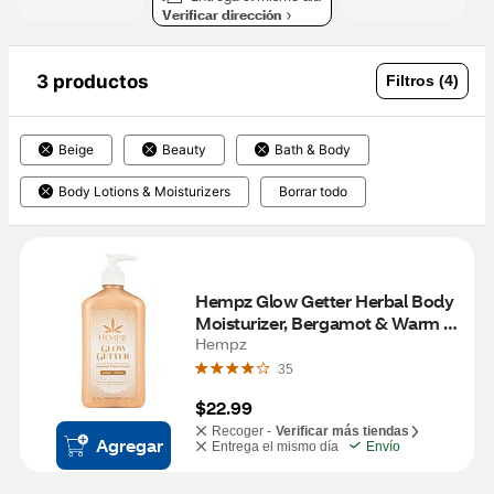
Verificar dirección
3 productos
Filtros (4)
Beige
Beauty
Bath & Body
Body Lotions & Moisturizers
Borrar todo
Hempz Glow Getter Herbal Body 
Moisturizer, Bergamot & Warm 
Vanilla
Hempz
35
$22.99
Recoger -
Verificar más tiendas
Agregar
Entrega el mismo día
Envío