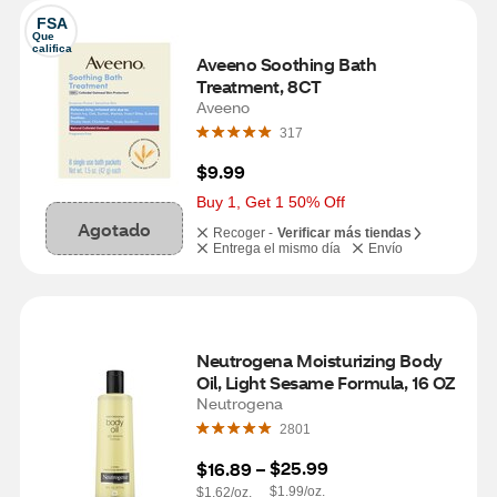
FSA
Que 
califica
Aveeno Soothing Bath 
Treatment, 8CT
Aveeno
317
$9.99
Buy 1, Get 1 50% Off
Agotado
Recoger -
Verificar más tiendas
Entrega el mismo día
Envío
Neutrogena Moisturizing Body 
Oil, Light Sesame Formula, 16 OZ
Neutrogena
2801
$25.99
$16.89
 – 
$1.99/oz.
$1.62/oz.