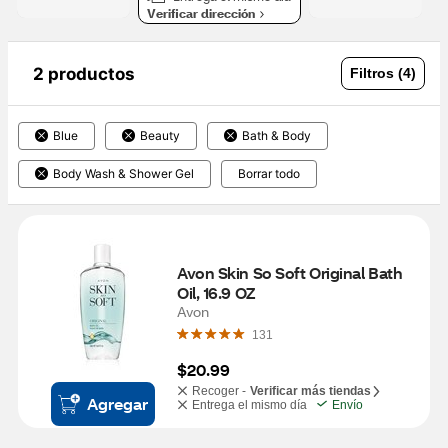
Verificar dirección
2 productos
Filtros (4)
Blue
Beauty
Bath & Body
Body Wash & Shower Gel
Borrar todo
Avon Skin So Soft Original Bath 
Oil, 16.9 OZ
Avon
131
$20.99
Recoger -
Verificar más tiendas
Agregar
Entrega el mismo día
Envío