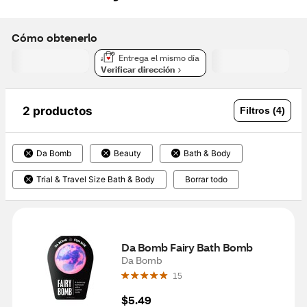
Cómo obtenerlo
Entrega el mismo día
Verificar dirección
2 productos
Filtros (4)
Da Bomb
Beauty
Bath & Body
Trial & Travel Size Bath & Body
Borrar todo
Da Bomb Fairy Bath Bomb
Da Bomb
15
$5.49