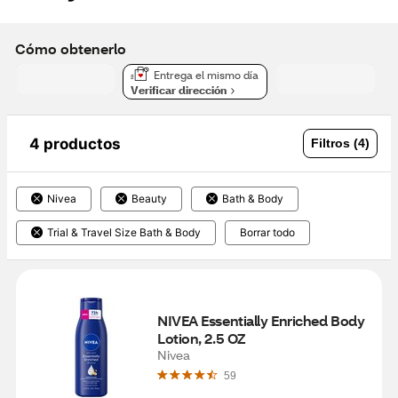
Cómo obtenerlo
Entrega el mismo día
Verificar dirección
4 productos
Filtros (4)
Nivea
Beauty
Bath & Body
Trial & Travel Size Bath & Body
Borrar todo
NIVEA Essentially Enriched Body 
Lotion, 2.5 OZ
Nivea
59