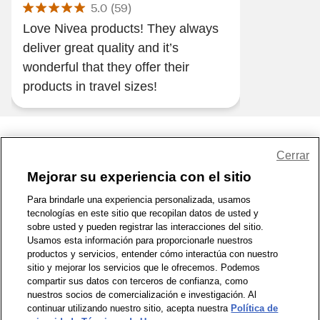
5.0
(
59
)
Love Nivea products! They always
deliver great quality and it’s
wonderful that they offer their
products in travel sizes!
Share Feedback
Cerrar
Mejorar su experiencia con el sitio
1-800-679-9691
|
Contáctenos
|
Términos de Uso
|
Accesibilidad
|
Para brindarle una experiencia personalizada, usamos
tecnologías en este sitio que recopilan datos de usted y
Política de Privacidad
|
WA Privacy Policy
|
Mapa del sitio
|
sobre usted y pueden registrar las interacciones del sitio.
Zona de Bienestar
|
© 1999 - 2026 CVS.com
Usamos esta información para proporcionarle nuestros
productos y servicios, entender cómo interactúa con nuestro
sitio y mejorar los servicios que le ofrecemos. Podemos
compartir sus datos con terceros de confianza, como
nuestros socios de comercialización e investigación. Al
continuar utilizando nuestro sitio, acepta nuestra
Política de