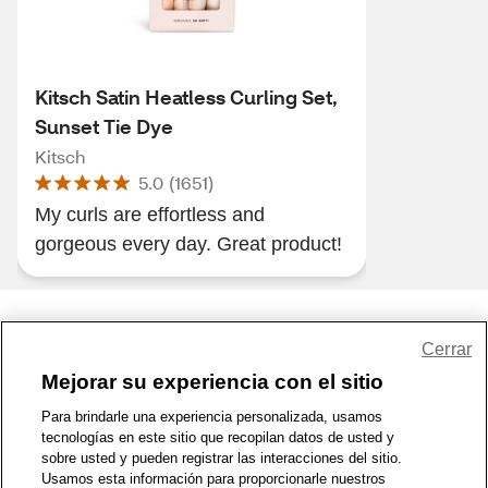
Kitsch Satin Heatless Curling Set,
Sunset Tie Dye
Kitsch
5.0
(
1651
)
My curls are effortless and
gorgeous every day. Great product!
Share Feedback
Cerrar
Mejorar su experiencia con el sitio
1-800-679-9691
|
Contáctenos
|
Términos de Uso
|
Accesibilidad
|
Para brindarle una experiencia personalizada, usamos
tecnologías en este sitio que recopilan datos de usted y
Política de Privacidad
|
WA Privacy Policy
|
Mapa del sitio
|
sobre usted y pueden registrar las interacciones del sitio.
Zona de Bienestar
|
© 1999 - 2026 CVS.com
Usamos esta información para proporcionarle nuestros