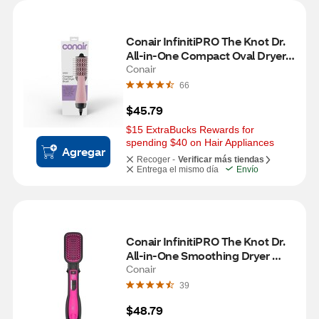
Conair InfinitiPRO The Knot Dr. 
All-in-One Compact Oval Dryer 
Brush, Pink
Conair
66
$45.79
$15 ExtraBucks Rewards for 
spending $40 on Hair Appliances
Agregar
Recoger -
Verificar más tiendas
Entrega el mismo día
Envío
Conair InfinitiPRO The Knot Dr. 
All-in-One Smoothing Dryer 
Brush
Conair
39
$48.79