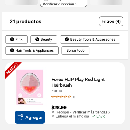
Verificar dirección
21 productos
Filtros (4)
Pink
Beauty
Beauty Tools & Accessories
Hair Tools & Appliances
Borrar todo
NUEVO
Foreo FLIP Play Red Light 
Hairbrush
Foreo
0
$28.99
Recoger -
Verificar más tiendas
Agregar
Entrega el mismo día
Envío