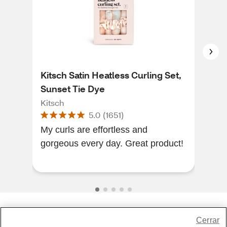
Kitsch Satin Heatless Curling Set,
Mer
Sunset Tie Dye
Mer
Kitsch
5.0
(
1651
)
Ama
My curls are effortless and
real
gorgeous every day. Great product!
Share Feedback
Cerrar