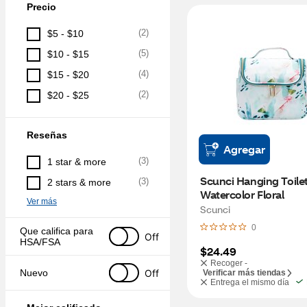
Precio
(
2
)
$5 - $10
(
5
)
$10 - $15
(
4
)
$15 - $20
(
2
)
$20 - $25
Reseñas
Agregar
(
3
)
1 star & more
Scunci Hanging Toilet
(
3
)
2 stars & more
Watercolor Floral
Ver más
Scunci
0
Que califica para 
Off
HSA/FSA
$24.49
Recoger -
Off
Nuevo
Verificar más tiendas
Entrega el mismo día