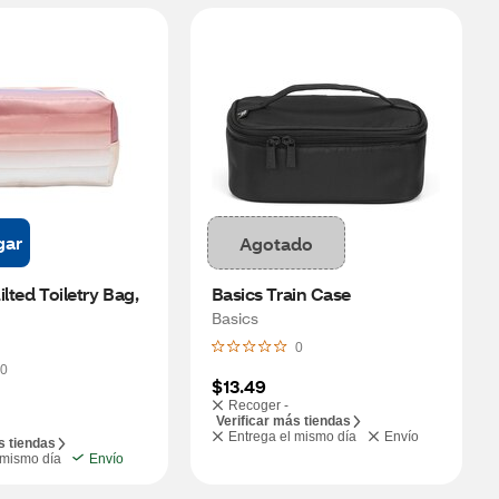
gar
Agotado
lted Toiletry Bag, 
Basics Train Case
Basics
0
0
$13.49
Recoger -
Verificar más tiendas
Entrega el mismo día
Envío
s tiendas
 mismo día
Envío