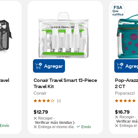
FSA
Que 
califica
Agregar
Agre
avel 
Conair Travel Smart 13-Piece 
Pop-Arazzi
Travel Kit
2 CT
Conair
Poparazzi
10
$12.79
$16.79
Recoger -
Recoger -
Verificar má
Verificar más tiendas
Envío
Entrega el
Entrega el mismo día
Envío