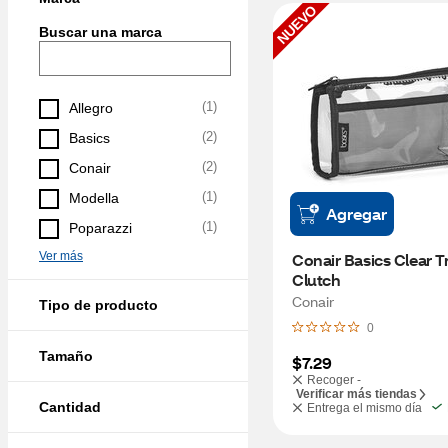
NUEVO
Buscar una marca
(
1
)
Allegro
(
2
)
Basics
(
2
)
Conair
(
1
)
Modella
Agregar
(
1
)
Poparazzi
Ver más
Conair Basics Clear Tr
Clutch
Conair
Tipo de producto
0
Tamaño
$7.29
Recoger -
Verificar más tiendas
Cantidad
Entrega el mismo día