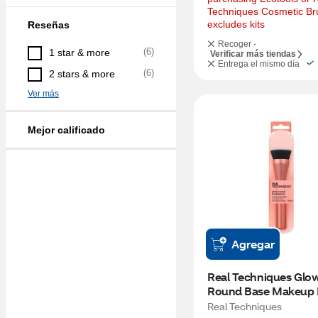
Techniques Cosmetic Bru
excludes kits
Reseñas
Recoger -
(
6
)
1 star & more
Verificar más tiendas
Entrega el mismo día
(
6
)
2 stars & more
Ver más
Mejor calificado
Agregar
Real Techniques Glow
Round Base Makeup 
Real Techniques