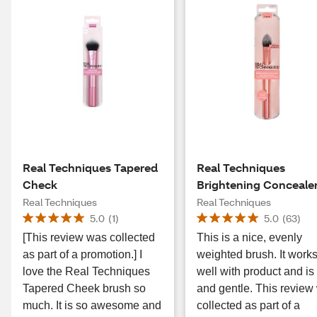
Real Techniques Tapered
Real Techniques
Check
Brightening Conceale
Makeup Brush, 1 Coun
Real Techniques
Real Techniques
5.0
(
1
)
5.0
(
63
)
[This review was collected
This is a nice, evenly
as part of a promotion.] I
weighted brush. It work
love the Real Techniques
well with product and is 
Tapered Cheek brush so
and gentle. This review
much. It is so awesome and
collected as part of a