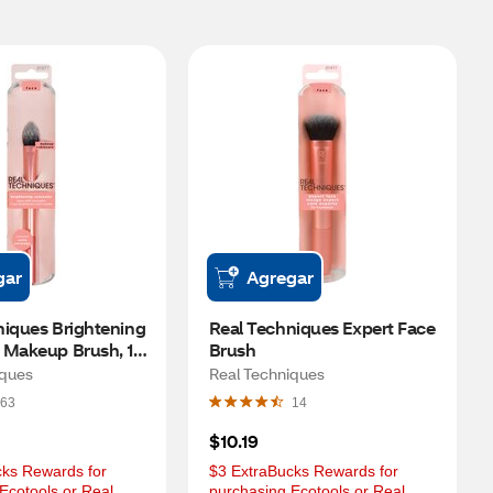
gar
Agregar
iques Brightening 
Real Techniques Expert Face 
 Makeup Brush, 1 
Brush
iques
Real Techniques
63
14
$10.19
ks Rewards for 
$3 ExtraBucks Rewards for 
Ecotools or Real 
purchasing Ecotools or Real 