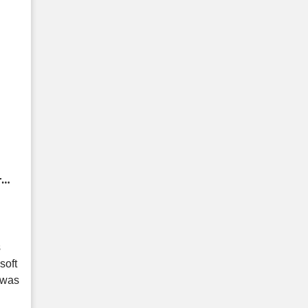
r
t
s
soft
 was