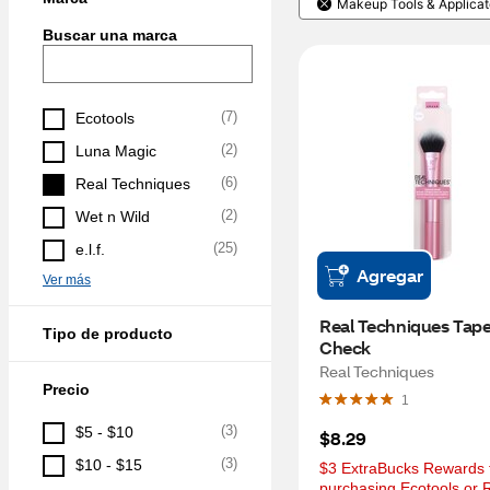
Makeup Tools & Applicat
Buscar una marca
(
7
)
Ecotools
(
2
)
Luna Magic
(
6
)
Real Techniques
(
2
)
Wet n Wild
(
25
)
e.l.f.
Agregar
Ver más
Real Techniques Tape
Tipo de producto
Check
Real Techniques
Precio
1
(
3
)
$5 - $10
$8.29
(
3
)
$10 - $15
$3 ExtraBucks Rewards f
purchasing Ecotools or R