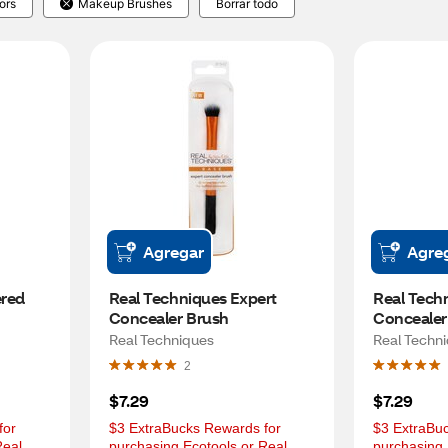
ors
Makeup Brushes
Borrar todo
Agregar
Agre
red 
Real Techniques Expert 
Real Techn
Concealer Brush
Concealer
Count
Real Techniques
Real Techn
2
$7.29
$7.29
or 
$3 ExtraBucks Rewards for 
$3 ExtraBuc
eal 
purchasing Ecotools or Real 
purchasing 