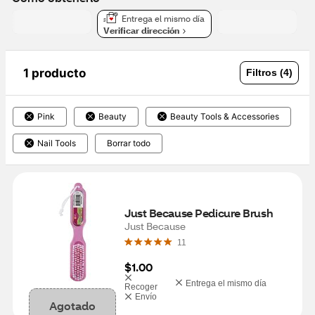
Entrega el mismo día
Verificar dirección
1 producto
Filtros (4)
Pink
Beauty
Beauty Tools & Accessories
Nail Tools
Borrar todo
Just Because Pedicure Brush
Just Because
11
$1.00
Entrega el mismo día
Recoger
Envío
Agotado