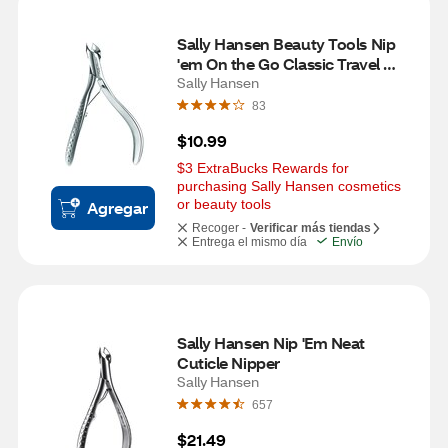
Sally Hansen Beauty Tools Nip 
'em On the Go Classic Travel 
Nipper
Sally Hansen
83
$10.99
$3 ExtraBucks Rewards for 
purchasing Sally Hansen cosmetics 
or beauty tools
Agregar
Recoger -
Verificar más tiendas
Entrega el mismo día
Envío
Sally Hansen Nip 'Em Neat 
Cuticle Nipper
Sally Hansen
657
$21.49