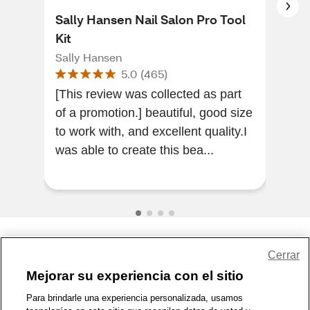
Sally Hansen Nail Salon Pro Tool
Sal
Kit
Kit
Sally Hansen
Sall
5.0
(
465
)
[This review was collected as part
[Thi
of a promotion.] beautiful, good size
of a
to work with, and excellent quality.I
time
was able to create this bea...
mak
Share Feedback
Cerrar
Mejorar su experiencia con el sitio
1-800-679-9691
|
Contáctenos
|
Términos de Uso
|
Accesibilidad
|
Para brindarle una experiencia personalizada, usamos