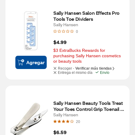
Sally Hansen Salon Effects Pro 
Tools Toe Dividers
Sally Hansen
0
$4.99
$3 ExtraBucks Rewards for 
purchasing Sally Hansen cosmetics 
or beauty tools
Agregar
Recoger -
Verificar más tiendas
Entrega el mismo día
Envío
Sally Hansen Beauty Tools Treat 
Your Toes Control Grip Toenail 
Clip with Catcher
Sally Hansen
20
$6.59