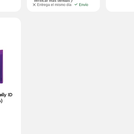
Verificar más tiendas
Entrega el mismo día
Envío
lly ID 
s)