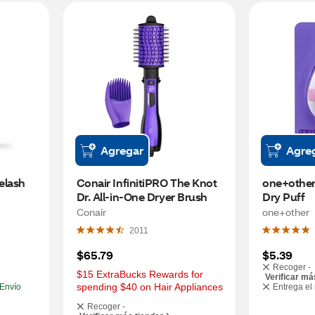
Agregar
Agre
lash 
Conair InfinitiPRO The Knot 
one+other
Dr. All-in-One Dryer Brush
Dry Puff
Conair
one+other
2011
$65.79
$5.39
Recoger -
$15 ExtraBucks Rewards for 
Verificar má
spending $40 on Hair Appliances
Envío
Entrega el
Recoger -