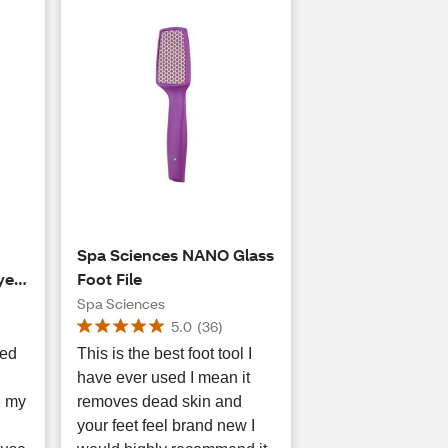
e
Spa Sciences NANO Glass
yer
Foot File
Spa Sciences
5.0
(
36
)
ted
This is the best foot tool I
have ever used I mean it
!! my
removes dead skin and
your feet feel brand new I