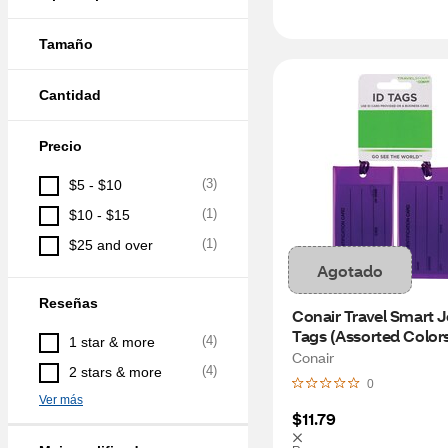
Tamaño
Cantidad
Precio
(
3
)
$5 - $10
(
1
)
$10 - $15
(
1
)
$25 and over
Agotado
Reseñas
Conair Travel Smart Je
Tags (Assorted Color
(
4
)
1 star & more
Conair
(
4
)
2 stars & more
0
Ver más
$11.79