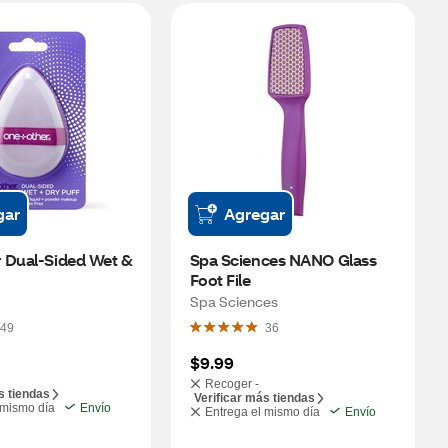
gar
Agregar
 Dual-Sided Wet & 
Spa Sciences NANO Glass 
Foot File
Spa Sciences
49
36
$9.99
Recoger -
s tiendas
Verificar más tiendas
 mismo día
Envío
Entrega el mismo día
Envío