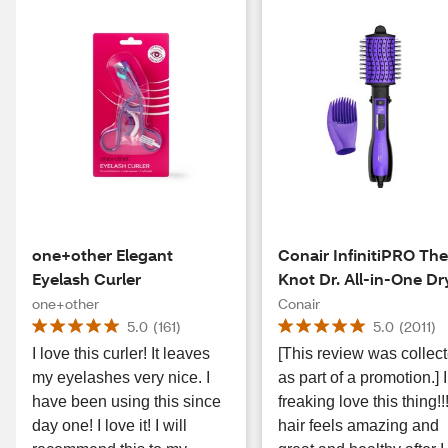
one+other Elegant
Conair InfinitiPRO Th
Eyelash Curler
Knot Dr. All-in-One Dr
Brush
one+other
Conair
5.0
(
161
)
5.0
(
2011
)
I love this curler! It leaves
[This review was collec
my eyelashes very nice. I
as part of a promotion.] I
have been using this since
freaking love this thing!
day one! I love it! I will
hair feels amazing and