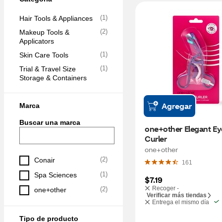
(
1
)
Hair Tools & Appliances
(
2
)
Makeup Tools & 
Applicators
(
1
)
Skin Care Tools
(
1
)
Trial & Travel Size 
Storage & Containers
Agregar
Marca
Buscar una marca
one+other Elegant Eye
Curler
one+other
(
2
)
Conair
161
(
1
)
Spa Sciences
$7.19
Recoger -
(
2
)
one+other
Verificar más tiendas
Entrega el mismo día
Tipo de producto