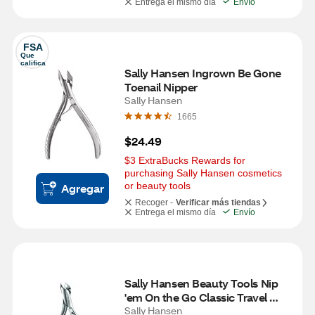
Entrega el mismo día
Envío
FSA
Que 
califica
Sally Hansen Ingrown Be Gone 
Toenail Nipper
Sally Hansen
1665
$24.49
$3 ExtraBucks Rewards for 
purchasing Sally Hansen cosmetics 
or beauty tools
Agregar
Recoger -
Verificar más tiendas
Entrega el mismo día
Envío
Sally Hansen Beauty Tools Nip 
'em On the Go Classic Travel 
Nipper
Sally Hansen