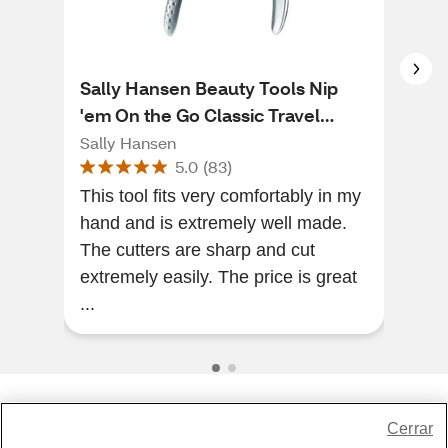
Sally Hansen Beauty Tools Nip
Sal
'em On the Go Classic Travel
You
Nipper
Cli
Sally Hansen
Sall
5.0
(
83
)
This tool fits very comfortably in my
This
hand and is extremely well made.
from
The cutters are sharp and cut
is s
extremely easily. The price is great
woul
...
Share Feedback
Cerrar