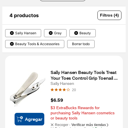
4 productos
Filtros (4)
Sally Hansen
Gray
Beauty
Beauty Tools & Accessories
Borrar todo
Sally Hansen Beauty Tools Treat 
Your Toes Control Grip Toenail 
Clip with Catcher
Sally Hansen
20
$6.59
$3 ExtraBucks Rewards for 
purchasing Sally Hansen cosmetics 
or beauty tools
Agregar
Recoger -
Verificar más tiendas