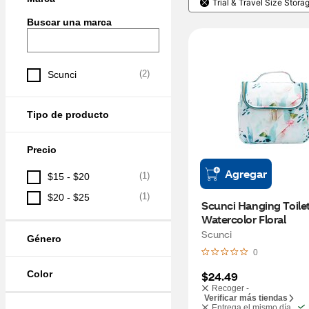
Trial & Travel Size Stora
Buscar una marca
(
2
)
Scunci
Tipo de producto
Precio
Agregar
(
1
)
$15 - $20
(
1
)
$20 - $25
Scunci Hanging Toilet
Watercolor Floral
Scunci
Género
0
Color
$24.49
Recoger -
Verificar más tiendas
Entrega el mismo día