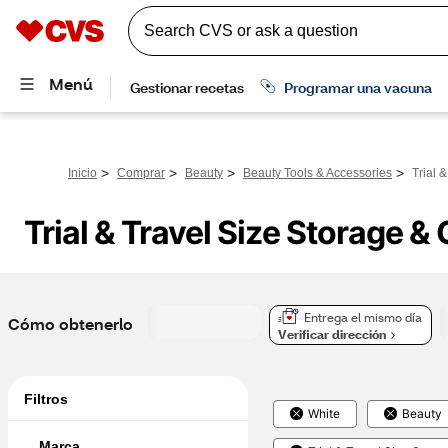
>
>
>
>
Inicio
Comprar
Beauty
Beauty Tools & Accessories
Trial 
Trial & Travel Size Storage &
Entrega el mismo día
Cómo obtenerlo
Verificar dirección
Filtros
White
Beauty
Marca