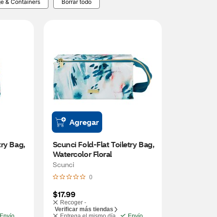
ge & Containers
Borrar todo
Agregar
ry Bag, 
Scunci Fold-Flat Toiletry Bag, 
Watercolor Floral
Scunci
0
$17.99
Recoger -
Verificar más tiendas
Envío
Entrega el mismo día
Envío