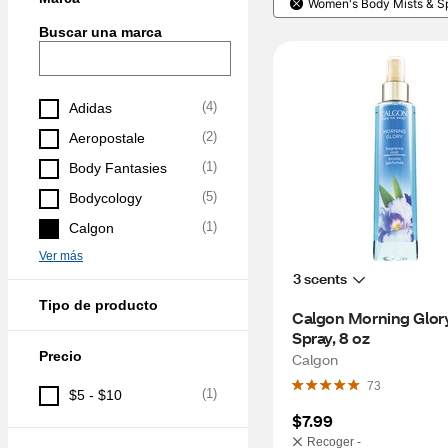
Women's Body Mists & Sp
Buscar una marca
(
4
)
Adidas
(
2
)
Aeropostale
(
1
)
Body Fantasies
(
5
)
Bodycology
(
1
)
Calgon
Ver más
3 scents
Tipo de producto
Calgon Morning Glory
Spray, 8 oz
Precio
Calgon
73
(
1
)
$5 - $10
$7.99
Recoger -