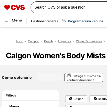
>
>
>
>
>
Inicio
Comprar
Beauty
Fragrance
Women's Fragrance
Calgon Women's Body Mists 
Entrega el mismo día
Cómo obtenerlo
Verificar dirección
Filtros
Calgon
Beaut
Marca