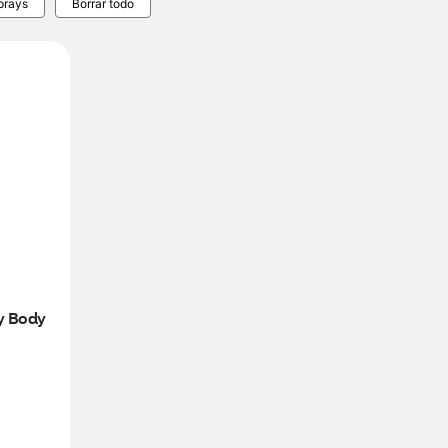
rays​
Borrar todo
 Body 