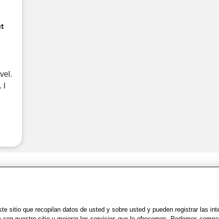
ct
vel.
 I
Share Feedback
Uso
|
Accesibilidad
|
Política de Privacidad
|
WA Privacy Policy
|
Mapa del sit
e sitio que recopilan datos de usted y sobre usted y pueden registrar las in
a con nuestro sitio y mejorar los servicios que le ofrecemos. Podemos compa