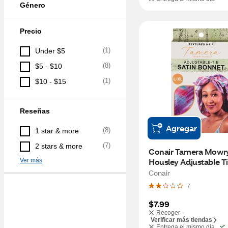
Género
Precio
(
1
)
Under $5
(
8
)
$5 - $10
(
1
)
$10 - $15
Reseñas
Agregar
(
8
)
1 star & more
(
7
)
2 stars & more
Conair Tamera Mowry
Housley Adjustable Tie
Ver más
Bonnet, L-XL
Conair
7
$7.99
Recoger -
Verificar más tiendas
Entrega el mismo día