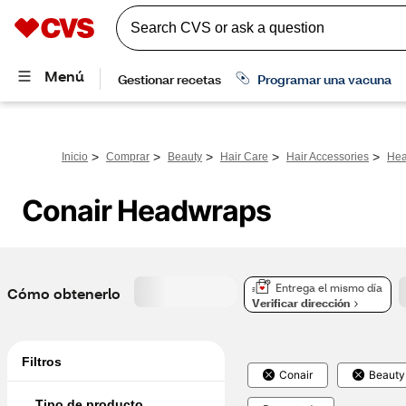
>
>
>
>
>
Inicio
Comprar
Beauty
Hair Care
Hair Accessories
Hea
Conair Headwraps
Entrega el mismo día
Cómo obtenerlo
Verificar dirección
Filtros
Conair
Beauty
Tipo de producto