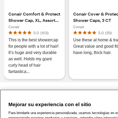
Conair Comfort & Protect
Conair Cover & Prote
Shower Cap, XL, Assorted
Shower Caps, 3 CT
Colors
Conair
Conair
5.0
(
103
)
5.0
(
55
)
This is the best showercap
Use these at home & tra
for people with a lot of hair!
Great value and good fit.
It’s huge and very durable
have long, thick hair.
as well. Holds my giant
curly head of hair
fantastica...
Mejorar su experiencia con el sitio
1-800-679-9691
|
Contáctenos
|
Términos de 
Para brindarle una experiencia personalizada, usamos tecnologías en est
proporcionarle nuestros productos y servicios, entender cómo interactú