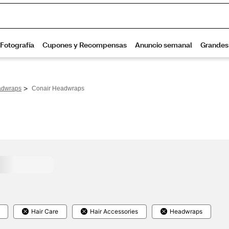
>
dwraps
Conair Headwraps
Hair Care
Hair Accessories
Headwraps