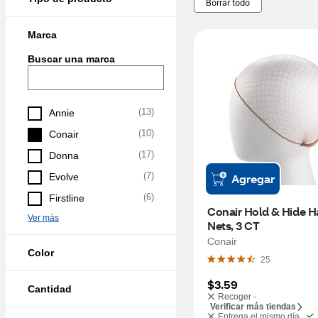
Borrar todo
Marca
Buscar una marca
(
13
)
Annie
(
10
)
Conair
(
17
)
Donna
(
7
)
Evolve
Agregar
(
6
)
Firstline
Conair Hold & Hide Ha
Ver más
Nets, 3 CT
Conair
Color
25
$3.59
Cantidad
Recoger -
Verificar más tiendas
Entrega el mismo día