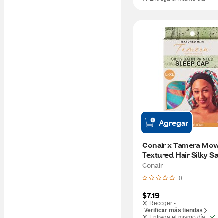
Agregar
Conair x Tamera Mow
Textured Hair Silky Sat
Printed Sleep Cap, L
Conair
0
$7.19
Recoger -
Verificar más tiendas
Entrega el mismo día