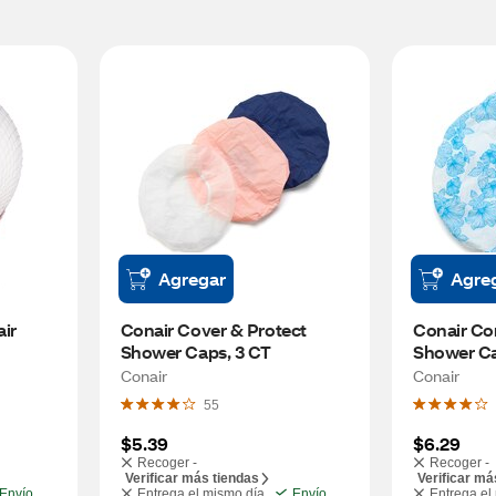
Agregar
Agre
ir 
Conair Cover & Protect 
Conair Com
Shower Caps, 3 CT
Shower Cap
Colors
Conair
Conair
55
$5.39
$6.29
Recoger -
Recoger -
Verificar más tiendas
Verificar má
Envío
Entrega el mismo día
Envío
Entrega el