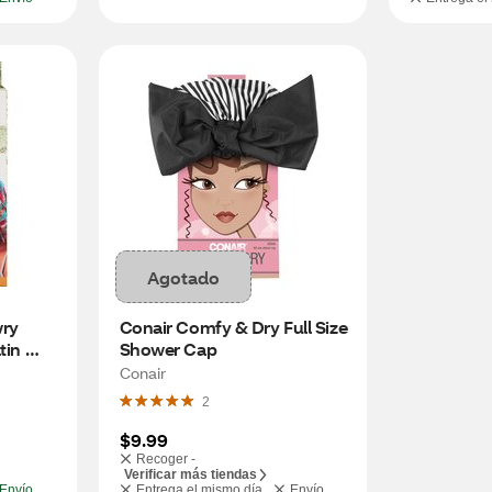
Agotado
ry 
Conair Comfy & Dry Full Size 
in 
Shower Cap
-XL
Conair
2
$9.99
Recoger -
Verificar más tiendas
Envío
Entrega el mismo día
Envío