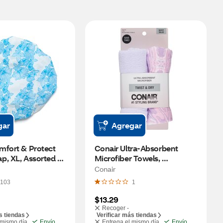
gar
Agregar
fort & Protect 
Conair Ultra-Absorbent 
, XL, Assorted 
Microfiber Towels, 
Multicolor, 2 CT
Conair
103
1
$13.29
Recoger -
s tiendas
Verificar más tiendas
 mismo día
Envío
Entrega el mismo día
Envío