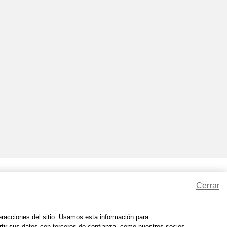
Cerrar
io
|
Zona de Bienestar
|
© 1999 - 2026 CVS.com
teracciones del sitio. Usamos esta información para
rtir sus datos con terceros de confianza, como nuestros socios