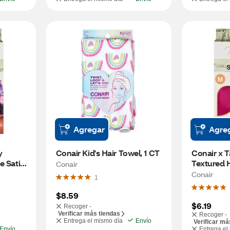
Agregar
Agre
 
Conair Kid's Hair Towel, 1 CT
Conair x 
 Satin 
Textured Ha
Conair
Sleep Cap
Conair
1
$8.59
$6.19
Recoger -
Verificar más tiendas
Recoger -
Entrega el mismo día
Envío
Verificar má
Envío
Entrega el