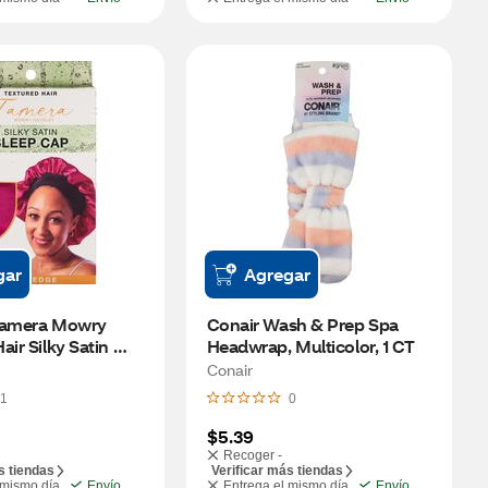
gar
Agregar
Tamera Mowry 
Conair Wash & Prep Spa 
ir Silky Satin 
Headwrap, Multicolor, 1 CT
, Medium
Conair
1
0
$5.39
Recoger -
s tiendas
Verificar más tiendas
 mismo día
Envío
Entrega el mismo día
Envío