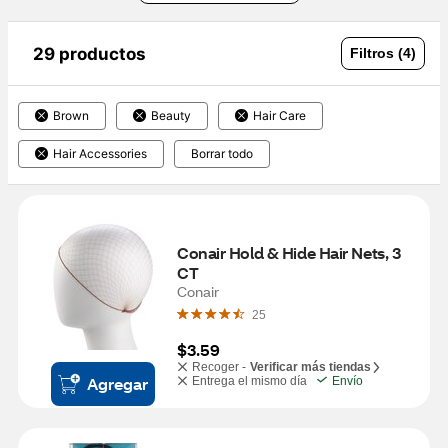
29 productos
Filtros (4)
Brown
Beauty
Hair Care
Hair Accessories
Borrar todo
Conair Hold & Hide Hair Nets, 3 
CT
Conair
25
$3.59
Recoger -
Verificar más tiendas
Agregar
Entrega el mismo día
Envío