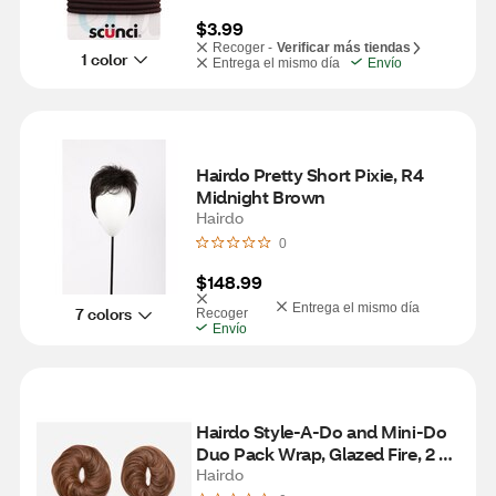
$3.99
Recoger -
Verificar más tiendas
1 color
Entrega el mismo día
Envío
Hairdo Pretty Short Pixie, R4 
Midnight Brown
Hairdo
0
$148.99
Entrega el mismo día
7 colors
Recoger
Envío
Hairdo Style-A-Do and Mini-Do 
Duo Pack Wrap, Glazed Fire, 2 
CT
Hairdo