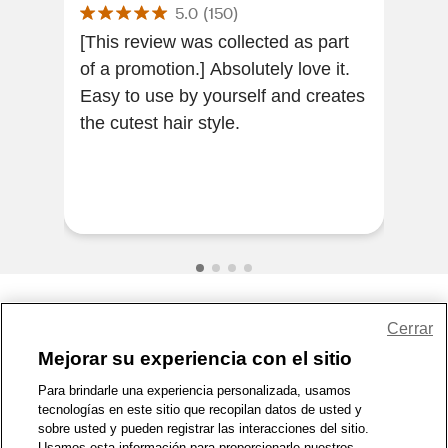
5.0
(
150
)
The 
[This review was collected as part
of a promotion.] Absolutely love it.
[Thi
Easy to use by yourself and creates
of a
the cutest hair style.
sid
cute
Share Feedback
Cerrar
Mejorar su experiencia con el sitio
1-800-679-9691
|
Contáctenos
|
Términos de Uso
|
Accesibilidad
|
Para brindarle una experiencia personalizada, usamos
tecnologías en este sitio que recopilan datos de usted y
Política de Privacidad
|
WA Privacy Policy
|
Mapa del sitio
|
sobre usted y pueden registrar las interacciones del sitio.
Zona de Bienestar
|
© 1999 - 2026 CVS.com
Usamos esta información para proporcionarle nuestros