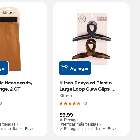
gar
Agregar
de Headbands, 
Kitsch Recycled Plastic 
nge, 2 CT
Large Loop Claw Clips, 
Black/Brown, 2 CT
Kitsch
2
43
$9.99
Recoger -
s tiendas
Verificar más tiendas
 mismo día
Envío
Entrega el mismo día
Envío