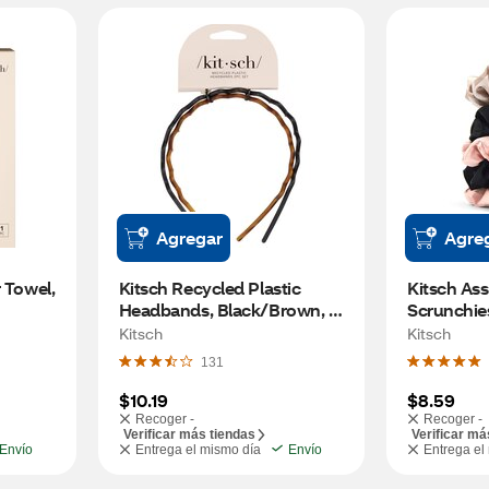
Agregar
Agre
 Towel, 
Kitsch Recycled Plastic 
Kitsch Ass
Headbands, Black/Brown, 2 
Scrunchies
CT
5 CT
Kitsch
Kitsch
131
$10.19
$8.59
Recoger -
Recoger -
Verificar más tiendas
Verificar má
Envío
Entrega el mismo día
Envío
Entrega el