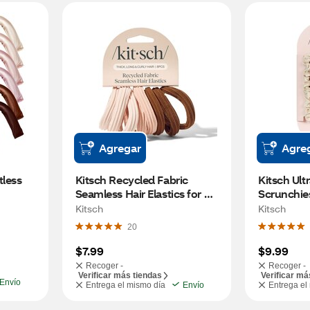
Agregar
Agre
less 
Kitsch Recycled Fabric 
Kitsch Ultr
Seamless Hair Elastics for 
Scrunchies
Thick, Long & Curly Hair, 
Kitsch
Kitsch
Rosewood, 8 CT
20
$7.99
$9.99
Recoger -
Recoger -
Verificar más tiendas
Verificar má
Envío
Entrega el mismo día
Envío
Entrega el