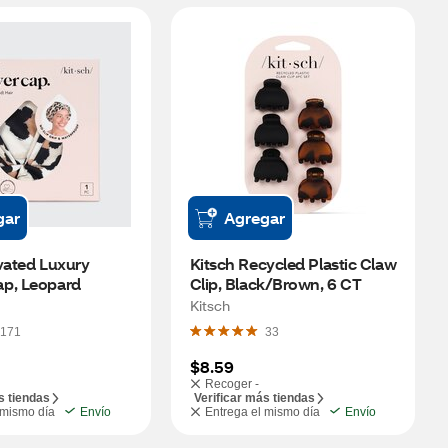
gar
Agregar
vated Luxury 
Kitsch Recycled Plastic Claw 
p, Leopard
Clip, Black/Brown, 6 CT
Kitsch
171
33
$8.59
Recoger -
s tiendas
Verificar más tiendas
 mismo día
Envío
Entrega el mismo día
Envío