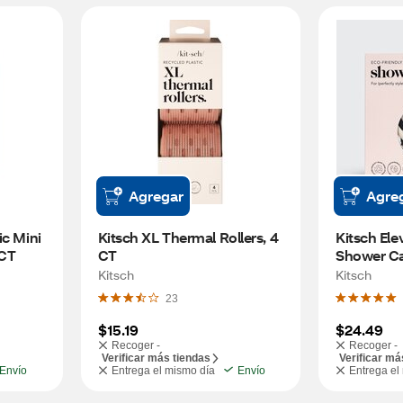
Agregar
Agre
c Mini 
Kitsch XL Thermal Rollers, 4 
Kitsch Ele
6CT
CT
Shower Ca
Kitsch
Kitsch
23
$15.19
$24.49
Recoger -
Recoger -
Verificar más tiendas
Verificar má
Envío
Entrega el mismo día
Envío
Entrega el