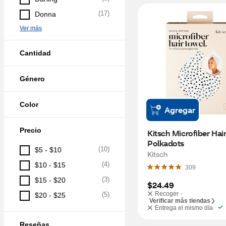
(
17
)
Donna
Ver más
Cantidad
Género
Color
Agregar
Precio
Kitsch Microfiber Hair
Polkadots
(
10
)
$5 - $10
Kitsch
(
4
)
$10 - $15
309
(
3
)
$15 - $20
$24.49
Recoger -
(
5
)
$20 - $25
Verificar más tiendas
Entrega el mismo día
Reseñas