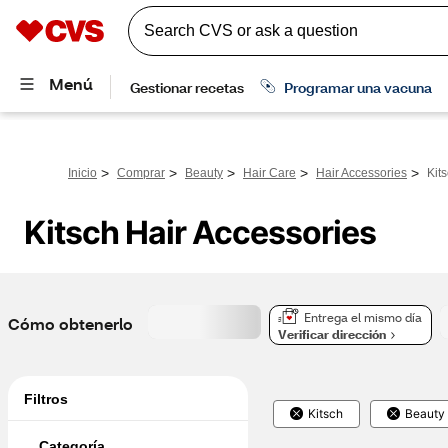
>
>
>
>
>
Inicio
Comprar
Beauty
Hair Care
Hair Accessories
Kit
Kitsch Hair Accessories
Entrega el mismo día
Cómo obtenerlo
Verificar dirección
Filtros
Kitsch
Beauty
Categoría