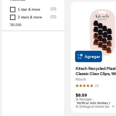
(
22
)
1 star & more
(
22
)
2 stars & more
Ver más
Agregar
Kitsch Recycled Plasti
Classic Claw Clips, 1
Kitsch
23
$8.59
Recoger -
Verificar más tiendas
Entrega el mismo día