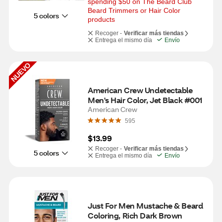
spending $50 on The Beard Club 
Beard Trimmers or Hair Color 
5 colors
products
Recoger -
Verificar más tiendas
Entrega el mismo día
Envío
NUEVO
American Crew Undetectable 
Men's Hair Color, Jet Black #001
American Crew
595
$13.99
Recoger -
Verificar más tiendas
5 colors
Entrega el mismo día
Envío
Just For Men Mustache & Beard 
Coloring, Rich Dark Brown