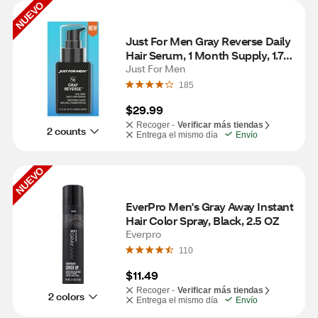
NUEVO
Just For Men Gray Reverse Daily 
Hair Serum, 1 Month Supply, 1.7 
OZ
Just For Men
185
$29.99
Recoger -
Verificar más tiendas
2 counts
Entrega el mismo día
Envío
NUEVO
EverPro Men's Gray Away Instant 
Hair Color Spray, Black, 2.5 OZ
Everpro
110
$11.49
Recoger -
Verificar más tiendas
2 colors
Entrega el mismo día
Envío