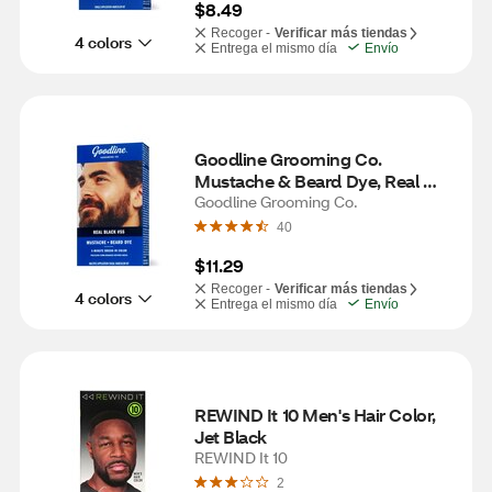
$8.49
Recoger -
Verificar más tiendas
4 colors
Entrega el mismo día
Envío
Goodline Grooming Co. 
Mustache & Beard Dye, Real 
Black #55
Goodline Grooming Co.
40
$11.29
Recoger -
Verificar más tiendas
4 colors
Entrega el mismo día
Envío
REWIND It 10 Men's Hair Color, 
Jet Black
REWIND It 10
2