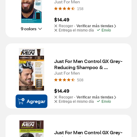
Just For Men
158
$14.49
Recoger -
Verificar más tiendas
9 colors
Entrega el mismo día
Envío
Just For Men Control GX Grey-
Reducing Shampoo & 
Conditioner, 4 OZ
Just For Men
508
$14.49
Recoger -
Verificar más tiendas
Agregar
Entrega el mismo día
Envío
Just For Men Control GX Grey-