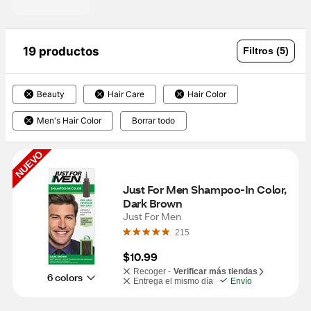
19 productos
Filtros (5)
Beauty
Hair Care
Hair Color
Men's Hair Color
Borrar todo
NUEVO
Just For Men Shampoo-In Color, 
Dark Brown
Just For Men
215
$10.99
Recoger -
Verificar más tiendas
6 colors
Entrega el mismo día
Envío