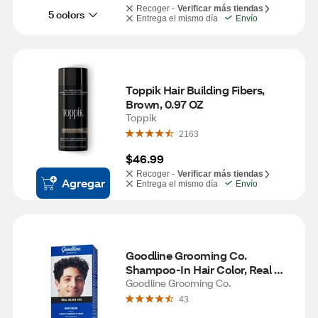
Recoger -
Verificar más tiendas
5 colors
Entrega el mismo día
Envío
Toppik Hair Building Fibers, 
Brown, 0.97 OZ
Toppik
2163
$46.99
Recoger -
Verificar más tiendas
Agregar
Entrega el mismo día
Envío
Goodline Grooming Co. 
Shampoo-In Hair Color, Real 
Black #55
Goodline Grooming Co.
43