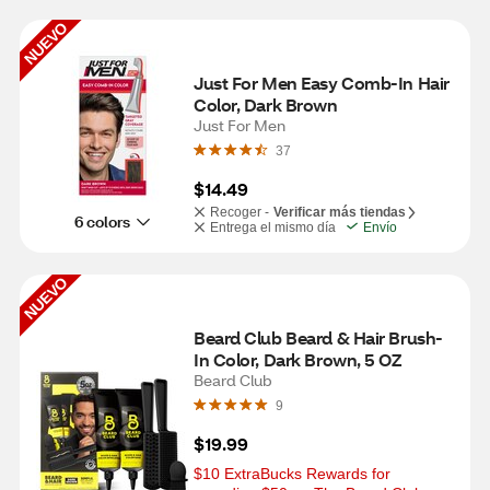
NUEVO
Just For Men Easy Comb-In Hair 
Color, Dark Brown
Just For Men
37
$14.49
Recoger -
Verificar más tiendas
6 colors
Entrega el mismo día
Envío
NUEVO
Beard Club Beard & Hair Brush-
In Color, Dark Brown, 5 OZ
Beard Club
9
$19.99
$10 ExtraBucks Rewards for 