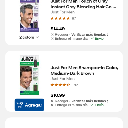
Just For Men Touch of Gray 
Instant Gray Blending Hair Color, 
Dark Brown
Just For Men
67
$14.49
Recoger -
Verificar más tiendas
2 colors
Entrega el mismo día
Envío
Just For Men Shampoo-In Color, 
Medium-Dark Brown
Just For Men
192
$10.99
Recoger -
Verificar más tiendas
Agregar
Entrega el mismo día
Envío