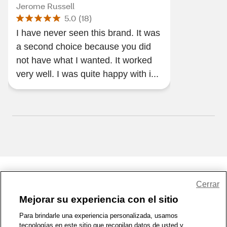
Jerome Russell
5.0
(
18
)
I have never seen this brand. It was
a second choice because you did
not have what I wanted. It worked
very well. I was quite happy with i...
Share Feedback
Cerrar
Mejorar su experiencia con el sitio
1-800-679-9691
|
Contáctenos
|
Términos de Uso
|
Accesibilidad
|
Para brindarle una experiencia personalizada, usamos
tecnologías en este sitio que recopilan datos de usted y
Política de Privacidad
|
WA Privacy Policy
|
Mapa del sitio
|