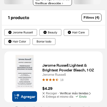
Verificar dirección
1 producto
Filtros (4)
Jerome Russell
Beauty
Hair Care
Hair Color
Borrar todo
Jerome Russell Lightest & 
Brightest Powder Bleach, 1 OZ
Jerome Russell
18
$4.29
Recoger -
Verificar más tiendas
Agregar
Entrega el mismo día
Envío