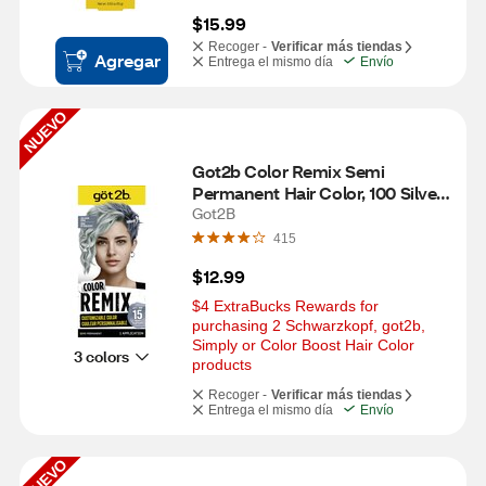
$15.99
Recoger -
Verificar más tiendas
Agregar
Entrega el mismo día
Envío
NUEVO
Got2b Color Remix Semi 
Permanent Hair Color, 100 Silver 
Era
Got2B
415
$12.99
$4 ExtraBucks Rewards for 
purchasing 2 Schwarzkopf, got2b, 
Simply or Color Boost Hair Color 
3 colors
products
Recoger -
Verificar más tiendas
Entrega el mismo día
Envío
NUEVO