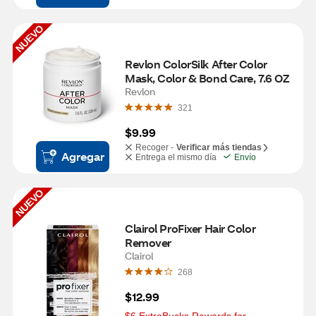
NUEVO
Revlon ColorSilk After Color 
Mask, Color & Bond Care, 7.6 OZ
Revlon
321
$9.99
Recoger -
Verificar más tiendas
Agregar
Entrega el mismo día
Envío
NUEVO
Clairol ProFixer Hair Color 
Remover
Clairol
268
$12.99