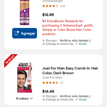
Temporary Spray, Medium 
Schwarzkopf
Blonde
145
$12.99
$4 ExtraBucks Rewards for 
purchasing 2 Schwarzkopf, got2b, 
Simply or Color Boost Hair Color 
Agregar
products
Recoger -
Verificar más tiendas
Entrega el mismo día
Envío
NUEVO
Just For Men Easy Comb-In Hair 
Color, Dark Brown
Just For Men
37
$14.49
Recoger -
Verificar más tiendas
6 colors
Entrega el mismo día
Envío