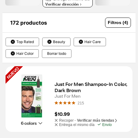
Verificar dirección
172 productos
Filtros (4)
Top Rated
Beauty
Hair Care
Hair Color
Borrar todo
NUEVO
Just For Men Shampoo-In Color, 
Dark Brown
Just For Men
215
$10.99
Recoger -
Verificar más tiendas
6 colors
Entrega el mismo día
Envío