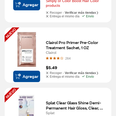
Simply or Color Boost Hair Color 
Agregar
products
Recoger -
Verificar más tiendas
Entrega el mismo día
Envío
NUEVO
Clairol Pro Primer Pre-Color 
Treatment Sachet, 1 OZ
Clairol
264
$5.49
Recoger -
Verificar más tiendas
Agregar
Entrega el mismo día
Envío
NUEVO
Splat Clear Glass Shine Demi-
Permanent Hair Gloss, Clear, 
6.37 OZ
Splat