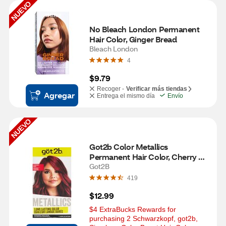
NUEVO
No Bleach London Permanent 
Hair Color, Ginger Bread
Bleach London
4
$9.79
Recoger -
Verificar más tiendas
Agregar
Entrega el mismo día
Envío
NUEVO
Got2b Color Metallics 
Permanent Hair Color, Cherry 
Red
Got2B
419
$12.99
$4 ExtraBucks Rewards for 
purchasing 2 Schwarzkopf, got2b, 