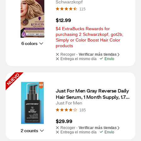
Schwarzkopf
115
$12.99
$4 ExtraBucks Rewards for 
purchasing 2 Schwarzkopf, got2b, 
Simply or Color Boost Hair Color 
6 colors
products
Recoger -
Verificar más tiendas
Entrega el mismo día
Envío
NUEVO
Just For Men Gray Reverse Daily 
Hair Serum, 1 Month Supply, 1.7 
OZ
Just For Men
185
$29.99
Recoger -
Verificar más tiendas
2 counts
Entrega el mismo día
Envío