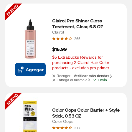
NUEVO
Clairol Pro Shiner Gloss 
Treatment, Clear, 6.8 OZ
Clairol
265
$15.99
$6 ExtraBucks Rewards for 
purchasing 2 Clairol Hair Color 
products - excludes pro primer
Agregar
Recoger -
Verificar más tiendas
Entrega el mismo día
Envío
NUEVO
Color Oops Color Barrier + Style 
Stick, 0.53 OZ
Color Oops
317