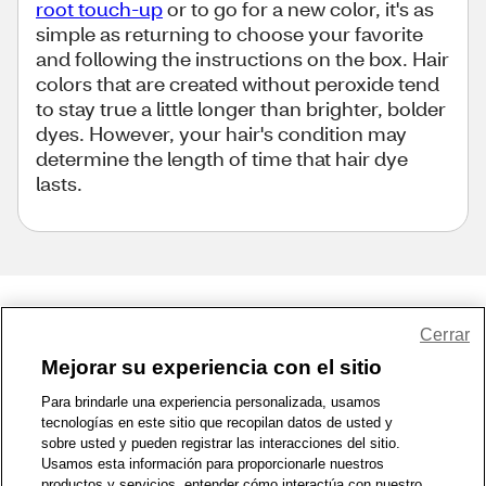
root touch-up
or to go for a new color, it's as
simple as returning to choose your favorite
and following the instructions on the box. Hair
colors that are created without peroxide tend
to stay true a little longer than brighter, bolder
dyes. However, your hair's condition may
determine the length of time that hair dye
lasts.
Share Feedback
Cerrar
Mejorar su experiencia con el sitio
1-800-679-9691
|
Contáctenos
|
Términos de Uso
|
Accesibilidad
|
Para brindarle una experiencia personalizada, usamos
tecnologías en este sitio que recopilan datos de usted y
Política de Privacidad
|
WA Privacy Policy
|
Mapa del sitio
|
sobre usted y pueden registrar las interacciones del sitio.
Zona de Bienestar
|
© 1999 - 2026 CVS.com
Usamos esta información para proporcionarle nuestros
productos y servicios, entender cómo interactúa con nuestro