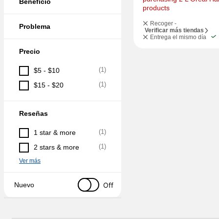
Beneficio
products
Recoger -
Problema
Verificar más tiendas
Entrega el mismo día
Precio
(
1
)
$5 - $10
(
1
)
$15 - $20
Reseñas
(
1
)
1 star & more
(
1
)
2 stars & more
Ver más
Off
Nuevo