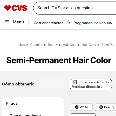
>
>
>
>
>
Inicio
Comprar
Beauty
Hair Care
Hair Color
Semi-Perm
Semi-Permanent Hair Color
Entrega el mismo día
Cómo obtenerlo
Verificar dirección
Filtros
White
Beauty
Tipo de producto