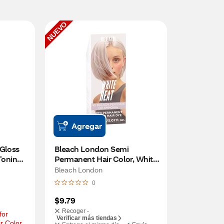
NUEVO
Agregar
Gloss 
Bleach London Semi 
oning 
Permanent Hair Color, White 
Heat
Bleach London
0
$9.79
Recoger -
or 
Verificar más tiendas
r Color 