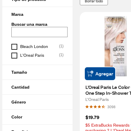
Borrar todo
Marca
Buscar una marca
(
1
)
Bleach London
(
1
)
L'Oreal Paris
Tamaño
Agregar
L'Oreal Paris Le Color 
Cantidad
One Step In-Shower T
Gloss, Platinum Pearl
L'Oreal Paris
Género
3098
$19.79
Color
$5 ExtraBucks Rewards f
purchasing 2 L'Oreal Hai