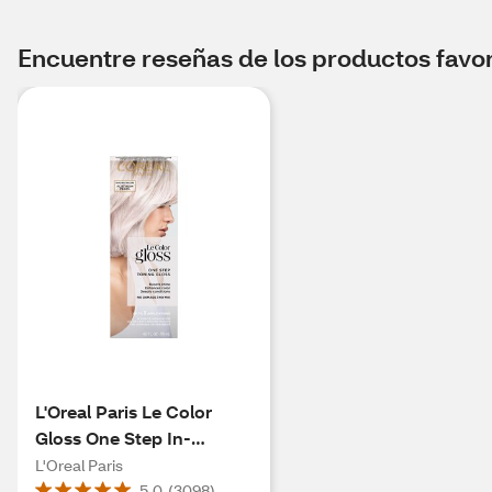
Encuentre reseñas de los productos favori
L'Oreal Paris Le Color
Gloss One Step In-
Shower Toning Gloss,
L'Oreal Paris
Platinum Pearl
5.0
(
3098
)