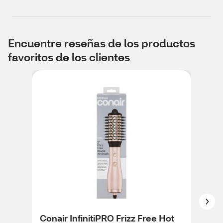
Encuentre reseñas de los productos
favoritos de los clientes
Conair InfinitiPRO Frizz Free Hot
Con