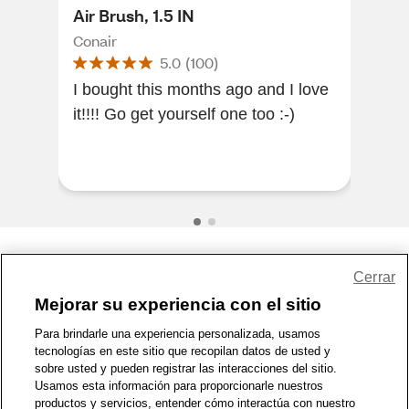
Air Brush, 1.5 IN
Curl
Conair
Cona
5.0
(
100
)
I bought this months ago and I love
This
it!!!! Go get yourself one too :-)
cur
My h
stay
Share Feedback
Cerrar
Mejorar su experiencia con el sitio
1-800-679-9691
|
Contáctenos
|
Términos de Uso
|
Accesibilidad
|
Para brindarle una experiencia personalizada, usamos
tecnologías en este sitio que recopilan datos de usted y
Política de Privacidad
|
WA Privacy Policy
|
Mapa del sitio
|
sobre usted y pueden registrar las interacciones del sitio.
Zona de Bienestar
|
© 1999 - 2026 CVS.com
Usamos esta información para proporcionarle nuestros
productos y servicios, entender cómo interactúa con nuestro