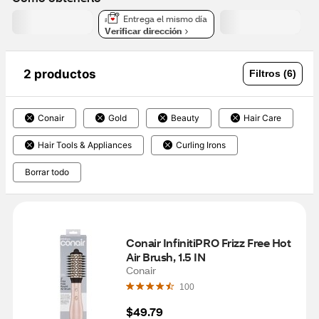
Entrega el mismo día
Verificar dirección
2 productos
Filtros (6)
Conair
Gold
Beauty
Hair Care
Hair Tools & Appliances
Curling Irons
Borrar todo
Conair InfinitiPRO Frizz Free Hot 
Air Brush, 1.5 IN
Conair
100
$49.79