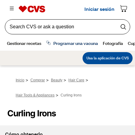
>
>
>
>
Inicio
Comprar
Beauty
Hair Care
>
Hair Tools & Appliances
Curling Irons
Curling Irons
Cómo obtenerlo