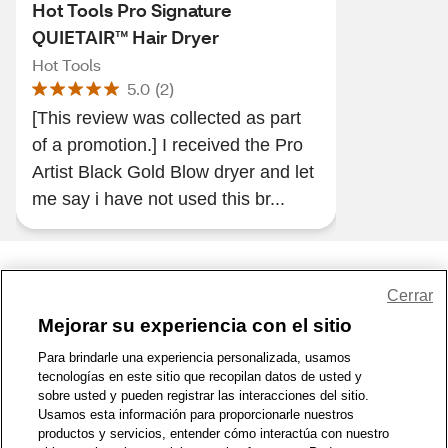
Hot Tools Pro Signature
QUIETAIR™ Hair Dryer
Hot Tools
5.0
(
2
)
[This review was collected as part
of a promotion.] I received the Pro
Artist Black Gold Blow dryer and let
me say i have not used this br...
Share Feedback
Cerrar
Mejorar su experiencia con el sitio
1-800-679-9691
|
Contáctenos
|
Términos de Uso
|
Accesibilidad
|
Para brindarle una experiencia personalizada, usamos
tecnologías en este sitio que recopilan datos de usted y
Política de Privacidad
|
WA Privacy Policy
|
Mapa del sitio
|
sobre usted y pueden registrar las interacciones del sitio.
Zona de Bienestar
|
© 1999 - 2026 CVS.com
Usamos esta información para proporcionarle nuestros
productos y servicios, entender cómo interactúa con nuestro