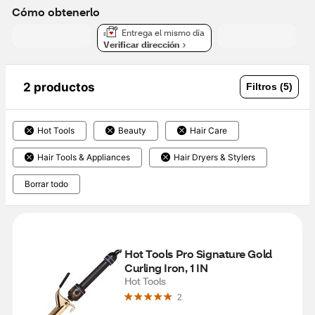
Cómo obtenerlo
Entrega el mismo día
Verificar dirección
2 productos
Filtros (5)
Hot Tools
Beauty
Hair Care
Hair Tools & Appliances
Hair Dryers & Stylers
Borrar todo
Hot Tools Pro Signature Gold 
Curling Iron, 1 IN
Hot Tools
2