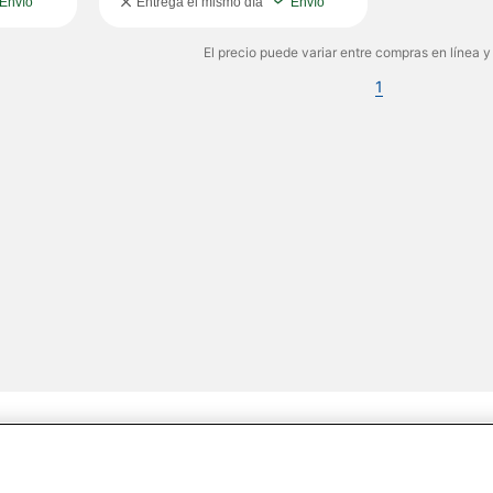
Envío
Entrega el mismo día
Envío
El precio puede variar entre compras en línea y
1
Share Feedback