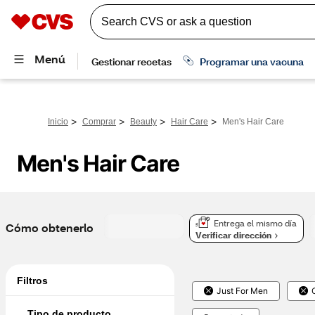
>
>
>
>
Inicio
Comprar
Beauty
Hair Care
Men's Hair Care
Men's Hair Care
Entrega el mismo día
Cómo obtenerlo
Verificar dirección
Filtros
Just For Men
Tipo de producto