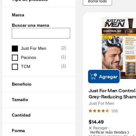
Borrar todo
Marca
Buscar una marca
(
2
)
Just For Men
(
1
)
Pacinos
(
1
)
TCM
Agregar
Beneficio
Just For Men Control
Grey-Reducing Sham
Tamaño
Conditioner, 4 OZ
Just For Men
508
Cantidad
$14.49
Recoger -
Forma
Verificar más tiendas