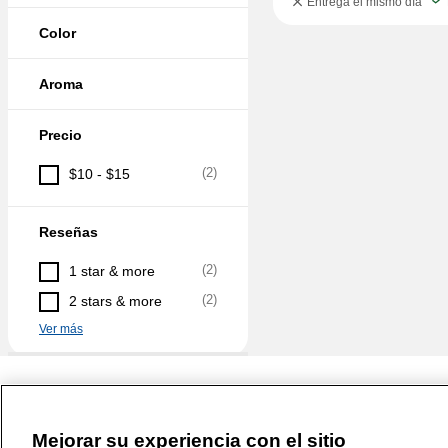
Entrega el mismo día
Color
Aroma
Precio
(
2
)
$10 - $15
Reseñas
(
2
)
1 star & more
(
2
)
2 stars & more
Ver más
Mejorar su experiencia con el sitio