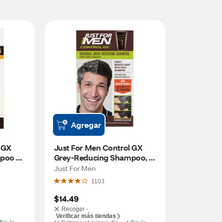
Agregar
 GX 
Just For Men Control GX 
poo & 
Grey-Reducing Shampoo, 4 
OZ
Just For Men
1103
$14.49
Recoger -
Verificar más tiendas