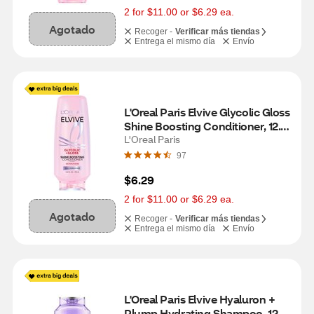
2 for $11.00 or $6.29 ea.
Agotado
Recoger -
Verificar más tiendas
Entrega el mismo día
Envío
L'Oreal Paris Elvive Glycolic Gloss 
Shine Boosting Conditioner, 12.6 
OZ
L'Oreal Paris
97
$6.29
2 for $11.00 or $6.29 ea.
Agotado
Recoger -
Verificar más tiendas
Entrega el mismo día
Envío
L'Oreal Paris Elvive Hyaluron + 
Plump Hydrating Shampoo, 12.6 