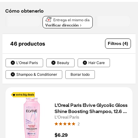
Cómo obtenerlo
Entrega el mismo día
Verificar dirección
46 productos
Filtros (4)
L'Oreal Paris
Beauty
Hair Care
Shampoo & Conditioner
Borrar todo
L'Oreal Paris Elvive Glycolic Gloss 
Shine Boosting Shampoo, 12.6 
OZ
L'Oreal Paris
2
$6.29