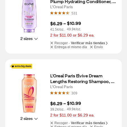
Plump Hydrating Conditioner, 
12.6 OZ
L'Oreal Paris
531
$10.99
$6.29
 – 
49.9¢/oz.
41.5¢/oz.
2 for $11.00 or $6.29 ea.
2 sizes
Recoger -
Verificar más tiendas
Entrega el mismo día
Envío
L'Oreal Paris Elvive Dream 
Lengths Restoring Shampoo, 
12.6 OZ
L'Oreal Paris
309
$10.99
$6.29
 – 
49.9¢/oz.
39.2¢/oz.
2 for $11.00 or $6.29 ea.
2 sizes
Recoger -
Verificar más tiendas