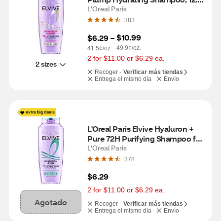
OZ
L'Oreal Paris
383
$10.99
$6.29
 – 
49.9¢/oz.
41.5¢/oz.
2 for $11.00 or $6.29 ea.
2 sizes
Recoger -
Verificar más tiendas
Entrega el mismo día
Envío
L'Oreal Paris Elvive Hyaluron + 
Pure 72H Purifying Shampoo for 
Oily Hair, 12.6 OZ
L'Oreal Paris
378
$6.29
2 for $11.00 or $6.29 ea.
Agotado
Recoger -
Verificar más tiendas
Entrega el mismo día
Envío