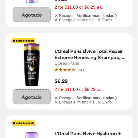
2 for $11.00 or $6.29 ea.
Agotado
Recoger -
Verificar más tiendas
Entrega el mismo día
Envío
L'Oreal Paris Elvive Total Repair 
Extreme Renewing Shampoo, 
12.6 OZ
L'Oreal Paris
303
$6.29
2 for $11.00 or $6.29 ea.
Agotado
Recoger -
Verificar más tiendas
Entrega el mismo día
Envío
L'Oreal Paris Elvive Hyaluron + 