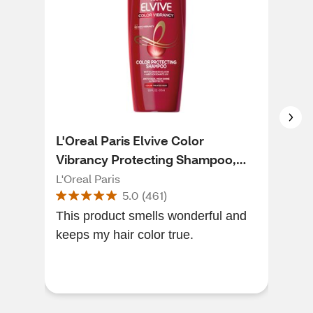
L'Oreal Paris Elvive Color
L'O
Vibrancy Protecting Shampoo,
Len
12.6 OZ
12.
L'Oreal Paris
L'Or
5.0
(
461
)
This product smells wonderful and
Doe
keeps my hair color true.
your
scen