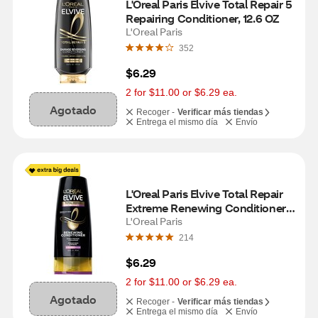
L'Oreal Paris Elvive Total Repair 5 
Repairing Conditioner, 12.6 OZ
L'Oreal Paris
352
$6.29
2 for $11.00 or $6.29 ea.
Agotado
Recoger -
Verificar más tiendas
Entrega el mismo día
Envío
L'Oreal Paris Elvive Total Repair 
Extreme Renewing Conditioner, 
12.6 OZ
L'Oreal Paris
214
$6.29
2 for $11.00 or $6.29 ea.
Agotado
Recoger -
Verificar más tiendas
Entrega el mismo día
Envío