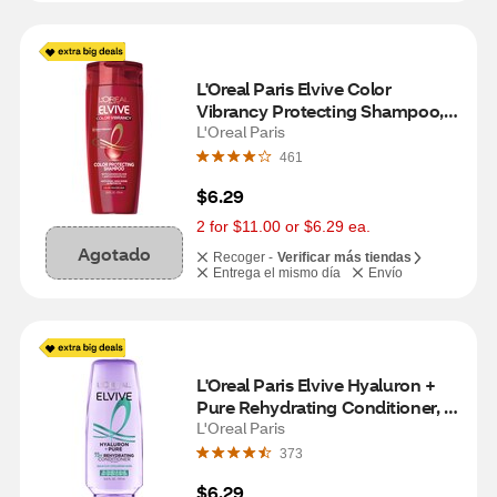
L'Oreal Paris Elvive Color 
Vibrancy Protecting Shampoo, 
12.6 OZ
L'Oreal Paris
461
$6.29
2 for $11.00 or $6.29 ea.
Agotado
Recoger -
Verificar más tiendas
Entrega el mismo día
Envío
L'Oreal Paris Elvive Hyaluron + 
Pure Rehydrating Conditioner, 
12.6 OZ
L'Oreal Paris
373
$6.29