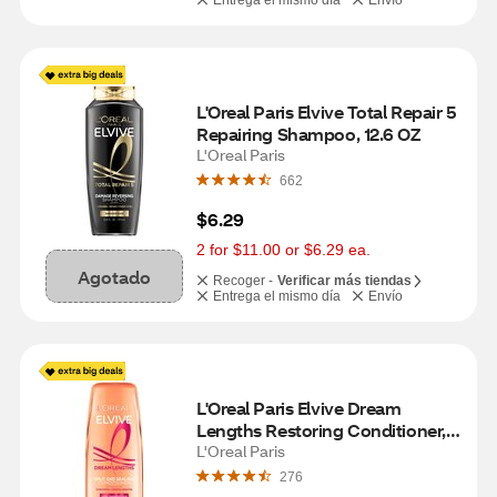
Entrega el mismo día
Envío
L'Oreal Paris Elvive Total Repair 5 
Repairing Shampoo, 12.6 OZ
L'Oreal Paris
662
$6.29
2 for $11.00 or $6.29 ea.
Agotado
Recoger -
Verificar más tiendas
Entrega el mismo día
Envío
L'Oreal Paris Elvive Dream 
Lengths Restoring Conditioner, 
12.6 Ounces
L'Oreal Paris
276