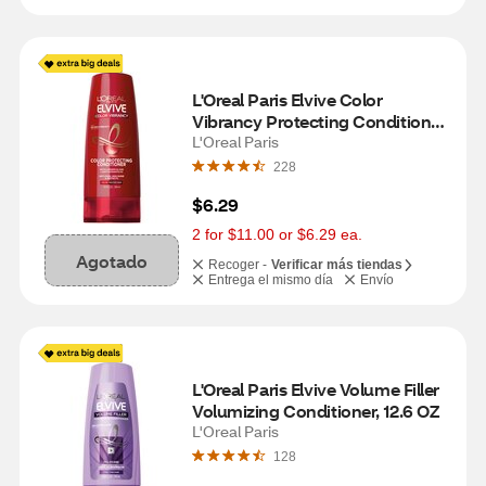
L'Oreal Paris Elvive Color 
Vibrancy Protecting Conditioner, 
12.6 OZ
L'Oreal Paris
228
$6.29
2 for $11.00 or $6.29 ea.
Agotado
Recoger -
Verificar más tiendas
Entrega el mismo día
Envío
L'Oreal Paris Elvive Volume Filler 
Volumizing Conditioner, 12.6 OZ
L'Oreal Paris
128