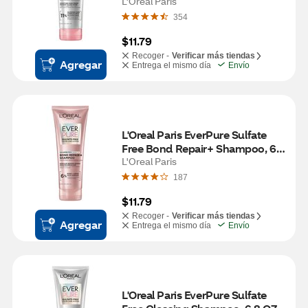
OZ
L'Oreal Paris
354
$11.79
Recoger -
Verificar más tiendas
Agregar
Entrega el mismo día
Envío
L'Oreal Paris EverPure Sulfate 
Free Bond Repair+ Shampoo, 6.8 
OZ
L'Oreal Paris
187
$11.79
Recoger -
Verificar más tiendas
Agregar
Entrega el mismo día
Envío
L'Oreal Paris EverPure Sulfate 