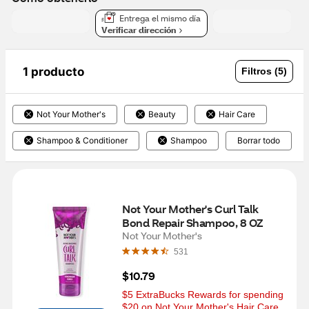
Entrega el mismo día
Verificar dirección
1 producto
Filtros (5)
Not Your Mother's
Beauty
Hair Care
Shampoo & Conditioner
Shampoo
Borrar todo
Not Your Mother's Curl Talk 
Bond Repair Shampoo, 8 OZ
Not Your Mother's
531
$10.79
$5 ExtraBucks Rewards for spending 
$20 on Not Your Mother's Hair Care 