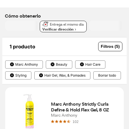
Cómo obtenerlo
Entrega el mismo día
Verificar dirección
1 producto
Filtros (5)
Marc Anthony
Beauty
Hair Care
Styling
Hair Gel, Wax, & Pomades
Borrar todo
Marc Anthony Strictly Curls 
Define & Hold Flex Gel, 8 OZ
Marc Anthony
102