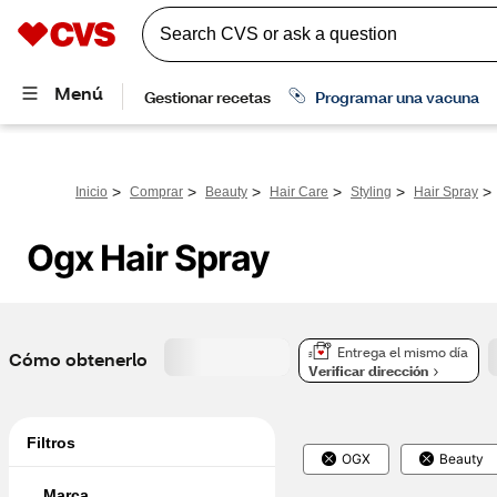
>
>
>
>
>
>
Inicio
Comprar
Beauty
Hair Care
Styling
Hair Spray
Ogx Hair Spray
Entrega el mismo día
Cómo obtenerlo
Verificar dirección
Filtros
OGX
Beauty
Marca