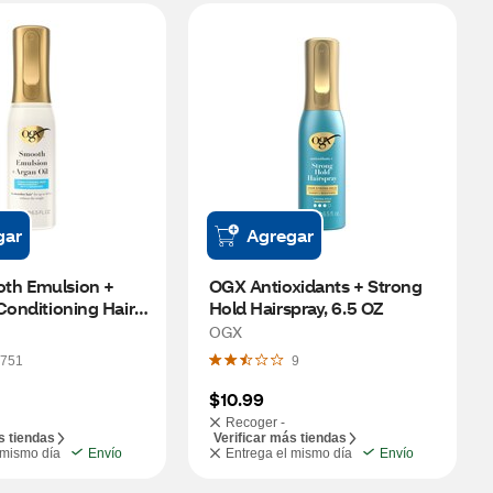
gar
Agregar
h Emulsion + 
OGX Antioxidants + Strong 
Conditioning Hair 
Hold Hairspray, 6.5 OZ
OZ
OGX
751
9
$10.99
Recoger -
s tiendas
Verificar más tiendas
 mismo día
Envío
Entrega el mismo día
Envío