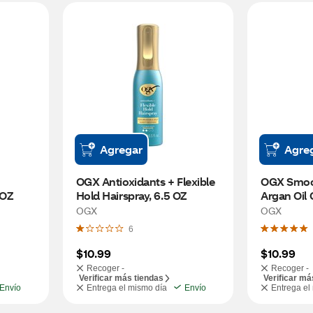
Agregar
Agre
OGX Antioxidants + Flexible 
OGX Smoot
 OZ
Hold Hairspray, 6.5 OZ
Argan Oil 
Mist, 6.5 
OGX
OGX
6
$10.99
$10.99
Recoger -
Recoger -
Verificar más tiendas
Verificar má
Envío
Entrega el mismo día
Envío
Entrega el