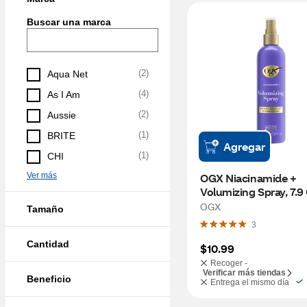
Buscar una marca
(
2
)
Aqua Net
(
4
)
As I Am
(
2
)
Aussie
(
1
)
BRITE
Agregar
(
1
)
CHI
Ver más
OGX Niacinamide + 
Volumizing Spray, 7.9
OGX
Tamaño
3
Cantidad
$10.99
Recoger -
Verificar más tiendas
Beneficio
Entrega el mismo día