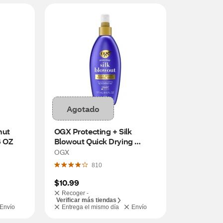
Agotado
ut 
OGX Protecting + Silk 
6 OZ
Blowout Quick Drying 
Thermal Spray, 6 OZ
OGX
810
$10.99
Recoger -
Verificar más tiendas
Envío
Entrega el mismo día
Envío