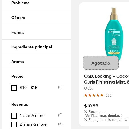
Problema
Género
Forma
Ingrediente principal
Aroma
Agotado
OGX Locking + Cocon
Precio
Curls Finishing Mist, 
(
6
)
$10 - $15
OGX
161
Reseñas
$10.99
Recoger -
(
6
)
1 star & more
Verificar más tiendas
Entrega el mismo día
(
5
)
2 stars & more