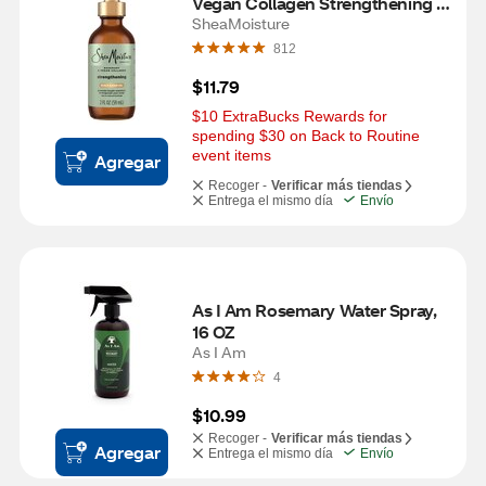
Vegan Collagen Strengthening 
Scalp & Hair Oil, 2 OZ
SheaMoisture
812
$11.79
$10 ExtraBucks Rewards for 
spending $30 on Back to Routine 
event items
Agregar
Recoger -
Verificar más tiendas
Entrega el mismo día
Envío
As I Am Rosemary Water Spray, 
16 OZ
As I Am
4
$10.99
Recoger -
Verificar más tiendas
Agregar
Entrega el mismo día
Envío