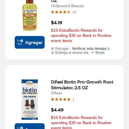
OZ
Hollywood Beauty
47
$4.19
$10 ExtraBucks Rewards for 
spending $30 on Back to Routine 
event items
Agregar
Recoger -
Verificar más tiendas
Entrega el mismo día
Envío
Difeel Biotin Pro-Growth Root 
Stimulator, 2.5 OZ
Difeel
1
$4.49
$10 ExtraBucks Rewards for 
spending $30 on Back to Routine 
event items