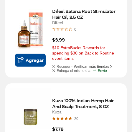
Difeel Batana Root Stimulator 
Hair Oil, 2.5 OZ
Difeel
0
$3.99
$10 ExtraBucks Rewards for 
spending $30 on Back to Routine 
event items
Agregar
Recoger -
Verificar más tiendas
Entrega el mismo día
Envío
Kuza 100% Indian Hemp Hair 
And Scalp Treatment, 8 OZ
Kuza
20
$7.79