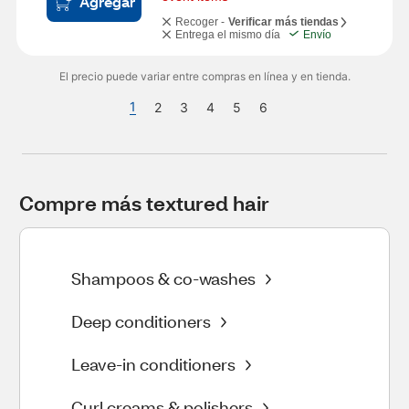
Agregar
Recoger -
Verificar más tiendas
Entrega el mismo día
Envío
El precio puede variar entre compras en línea y en tienda.
1
2
3
4
5
6
Compre más textured hair
Shampoos & co-washes
Deep conditioners
Leave-in conditioners
Curl creams & polishers