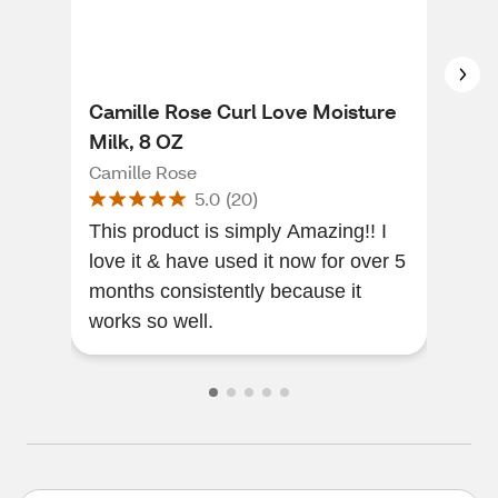
Camille Rose Curl Love Moisture
Cam
Milk, 8 OZ
Ult
Camille Rose
Cam
5.0
(
20
)
This product is simply Amazing!! I
Sme
love it & have used it now for over 5
says
months consistently because it
this
works so well.