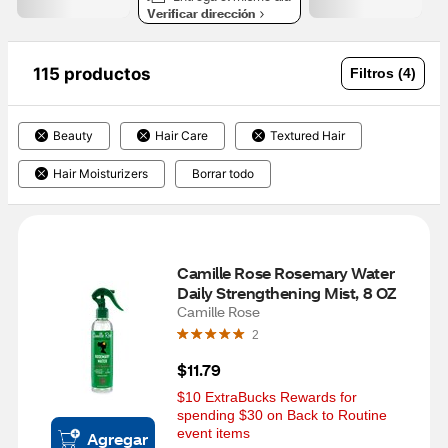
Verificar dirección
115 productos
Filtros (4)
Beauty
Hair Care
Textured Hair
Hair Moisturizers
Borrar todo
Camille Rose Rosemary Water 
Daily Strengthening Mist, 8 OZ
Camille Rose
2
$11.79
$10 ExtraBucks Rewards for 
spending $30 on Back to Routine 
event items
Agregar