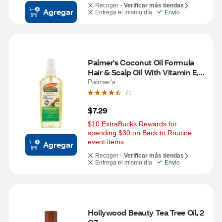
Recoger -
Verificar más tiendas
Agregar
Entrega el mismo día
Envío
Palmer's Coconut Oil Formula 
Hair & Scalp Oil With Vitamin E, 
5.1 OZ
Palmer's
71
$7.29
$10 ExtraBucks Rewards for 
spending $30 on Back to Routine 
event items
Agregar
Recoger -
Verificar más tiendas
Entrega el mismo día
Envío
Hollywood Beauty Tea Tree Oil, 2 