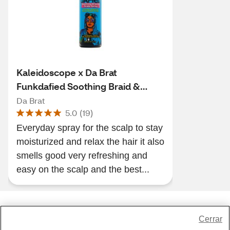
Kaleidoscope x Da Brat
Funkdafied Soothing Braid &
Scalp Spray, 6 OZ
Da Brat
5.0
(
19
)
Everyday spray for the scalp to stay
moisturized and relax the hair it also
smells good very refreshing and
easy on the scalp and the best...
Share Feedback
Cerrar