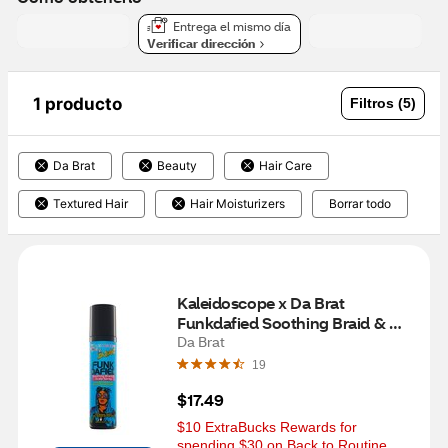
Entrega el mismo día
Verificar dirección
1 producto
Filtros (5)
Da Brat
Beauty
Hair Care
Textured Hair
Hair Moisturizers
Borrar todo
Kaleidoscope x Da Brat 
Funkdafied Soothing Braid & 
Scalp Spray, 6 OZ
Da Brat
19
$17.49
$10 ExtraBucks Rewards for 
spending $30 on Back to Routine 