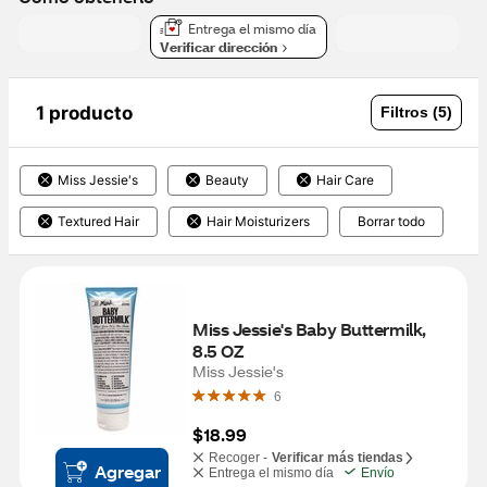
Entrega el mismo día
Verificar dirección
1 producto
Filtros (5)
Miss Jessie's
Beauty
Hair Care
Textured Hair
Hair Moisturizers
Borrar todo
Miss Jessie's Baby Buttermilk, 
8.5 OZ
Miss Jessie's
6
$18.99
Recoger -
Verificar más tiendas
Agregar
Entrega el mismo día
Envío