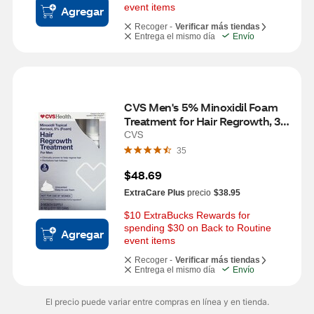
event items
Agregar
Recoger -
Verificar más tiendas
Entrega el mismo día
Envío
CVS Men's 5% Minoxidil Foam 
Treatment for Hair Regrowth, 3 
Month Supply
CVS
35
$48.69
ExtraCare Plus
precio
$38.95
$10 ExtraBucks Rewards for 
spending $30 on Back to Routine 
Agregar
event items
Recoger -
Verificar más tiendas
Entrega el mismo día
Envío
El precio puede variar entre compras en línea y en tienda.