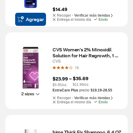
$14.49
Recoger -
Verificar más tiendas
Agregar
Entrega el mismo día
Envío
CVS Women's 2% Minoxidil 
Solution for Hair Regrowth, 1 
Month Supply
CVS
76
$35.69
$23.99
 – 
$11.99/oz.
$5.95/oz.
ExtraCare Plus
precio
$19.19-28.55
2 sizes
Recoger -
Verificar más tiendas
Entrega el mismo día
Envío
hims Thick Fix Shampoo, 6.4 OZ