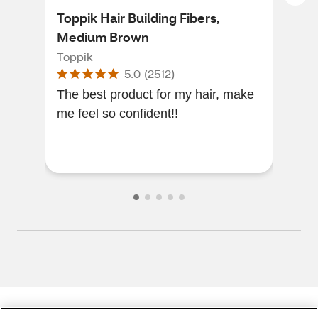
Toppik Hair Building Fibers,
her
Medium Brown
Hai
Toppik
hims
5.0
(
2512
)
The best product for my hair, make
Work
me feel so confident!!
Did