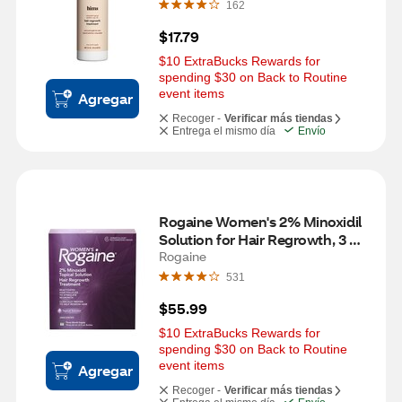
162
$17.79
$10 ExtraBucks Rewards for 
spending $30 on Back to Routine 
event items
Agregar
Recoger -
Verificar más tiendas
Entrega el mismo día
Envío
Rogaine Women's 2% Minoxidil 
Solution for Hair Regrowth, 3 
Month Supply
Rogaine
531
$55.99
$10 ExtraBucks Rewards for 
spending $30 on Back to Routine 
event items
Agregar
Recoger -
Verificar más tiendas