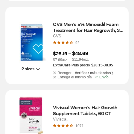
CVS Men's 5% Minoxidil Foam 
Treatment for Hair Regrowth, 3 
Month Supply
CVS
92
$48.69
$25.19
 – 
$11.94/oz.
$7.69/oz.
ExtraCare Plus
precio
$20.15-38.95
2 sizes
Recoger -
Verificar más tiendas
Entrega el mismo día
Envío
Viviscal Women's Hair Growth 
Supplement Tablets, 60 CT
Viviscal
1071