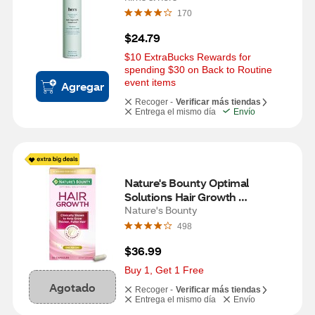
170
$24.79
$10 ExtraBucks Rewards for 
spending $30 on Back to Routine 
event items
Agregar
Recoger -
Verificar más tiendas
Entrega el mismo día
Envío
Nature's Bounty Optimal 
Solutions Hair Growth 
Supplement, 30 Capsules
Nature's Bounty
498
$36.99
Buy 1, Get 1 Free
Agotado
Recoger -
Verificar más tiendas
Entrega el mismo día
Envío