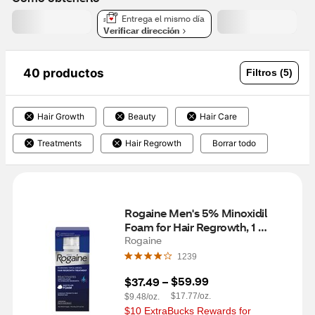
Entrega el mismo día
Verificar dirección
40 productos
Filtros (5)
Hair Growth
Beauty
Hair Care
Treatments
Hair Regrowth
Borrar todo
Rogaine Men's 5% Minoxidil 
Foam for Hair Regrowth, 1 
Month Supply
Rogaine
1239
$59.99
$37.49
 – 
$17.77/oz.
$9.48/oz.
$10 ExtraBucks Rewards for 