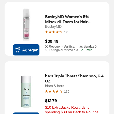
BosleyMD Women's 5% 
Minoxidil Foam for Hair 
Regrowth, 1 Month Supply
BosleyMD
12
$39.49
Recoger -
Verificar más tiendas
Agregar
Entrega el mismo día
Envío
hers Triple Threat Shampoo, 6.4 
OZ
hims & hers
139
$12.79
$10 ExtraBucks Rewards for 
spending $30 on Back to Routine 