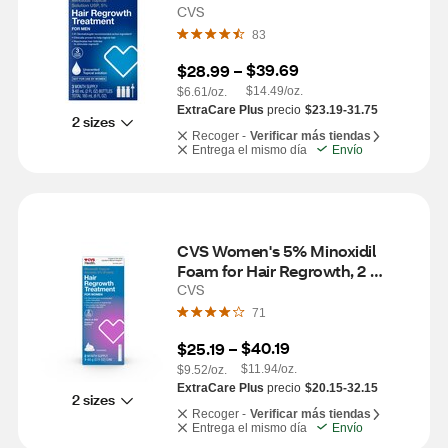
Regrowth, 3 Month Supply
CVS
83
$39.69
$28.99
 – 
$14.49/oz.
$6.61/oz.
ExtraCare Plus
precio
$23.19-31.75
2 sizes
Recoger -
Verificar más tiendas
Entrega el mismo día
Envío
CVS Women's 5% Minoxidil 
Foam for Hair Regrowth, 2 
Month Supply
CVS
71
$40.19
$25.19
 – 
$11.94/oz.
$9.52/oz.
ExtraCare Plus
precio
$20.15-32.15
2 sizes
Recoger -
Verificar más tiendas
Entrega el mismo día
Envío