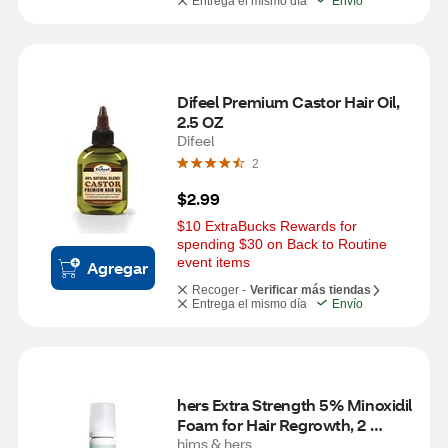
Entrega el mismo día
Envío
Difeel Premium Castor Hair Oil, 
2.5 OZ
Difeel
2
$2.99
$10 ExtraBucks Rewards for 
spending $30 on Back to Routine 
event items
Agregar
Recoger -
Verificar más tiendas
Entrega el mismo día
Envío
hers Extra Strength 5% Minoxidil 
Foam for Hair Regrowth, 2 
Month Supply
hims & hers