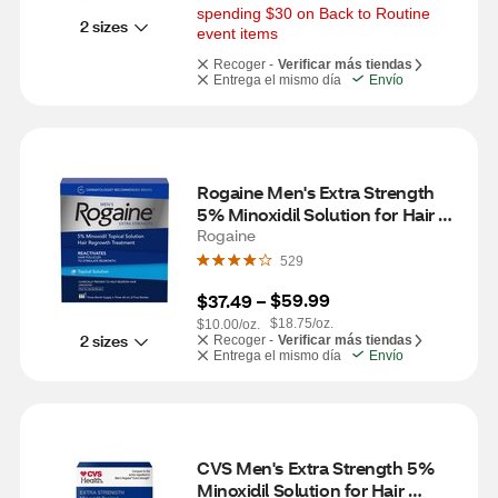
spending $30 on Back to Routine 
2 sizes
event items
Recoger -
Verificar más tiendas
Entrega el mismo día
Envío
Rogaine Men's Extra Strength 
5% Minoxidil Solution for Hair 
Regrowth, 3 Month Supply
Rogaine
529
$59.99
$37.49
 – 
$18.75/oz.
$10.00/oz.
2 sizes
Recoger -
Verificar más tiendas
Entrega el mismo día
Envío
CVS Men's Extra Strength 5% 
Minoxidil Solution for Hair 