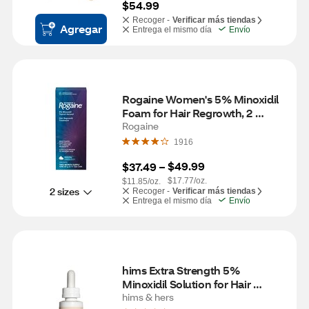
$54.99
Recoger -
Verificar más tiendas
Agregar
Entrega el mismo día
Envío
Rogaine Women's 5% Minoxidil 
Foam for Hair Regrowth, 2 
Month Supply
Rogaine
1916
$49.99
$37.49
 – 
$17.77/oz.
$11.85/oz.
2 sizes
Recoger -
Verificar más tiendas
Entrega el mismo día
Envío
hims Extra Strength 5% 
Minoxidil Solution for Hair 
Regrowth, 1 Month Supply
hims & hers