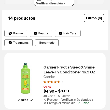
Verificar dirección
14 productos
Filtros (4)
Garnier
Beauty
Hair Care
Treatments
Borrar todo
Garnier Fructis Sleek & Shine 
Leave-In Conditioner, 16.9 OZ
Garnier
1
Oferta
$8.69
$4.99
 – 
51.4¢/oz.
48.9¢/oz.
2 sizes
Recoger -
Verificar más tiendas
Entrega el mismo día
Envío