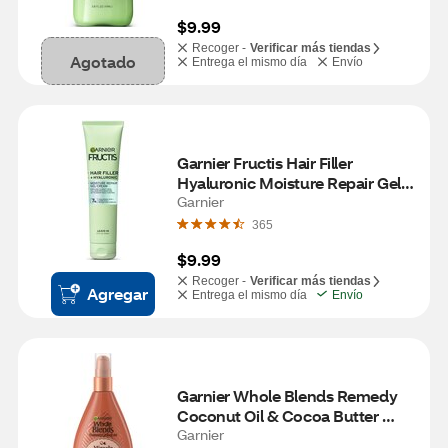
$9.99
Recoger -
Verificar más tiendas
Agotado
Entrega el mismo día
Envío
Garnier Fructis Hair Filler 
Hyaluronic Moisture Repair Gel-
Cream, 5.1 OZ
Garnier
365
$9.99
Recoger -
Verificar más tiendas
Agregar
Entrega el mismo día
Envío
Garnier Whole Blends Remedy 
Coconut Oil & Cocoa Butter 
Miracle Frizz Tamer 10-in-1 
Garnier