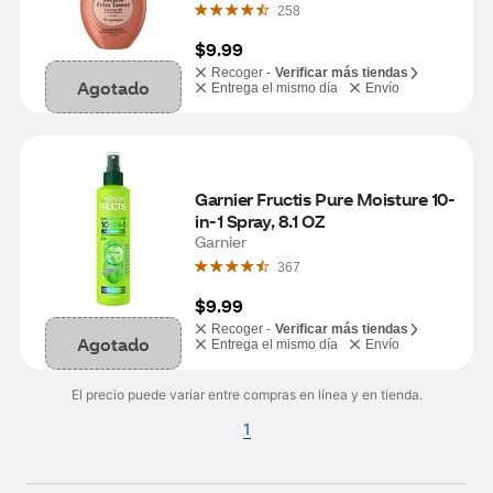
Leave-In Treatment, 5 OZ
258
$9.99
Recoger -
Verificar más tiendas
Agotado
Entrega el mismo día
Envío
Garnier Fructis Pure Moisture 10-
in-1 Spray, 8.1 OZ
Garnier
367
$9.99
Recoger -
Verificar más tiendas
Agotado
Entrega el mismo día
Envío
El precio puede variar entre compras en línea y en tienda.
1