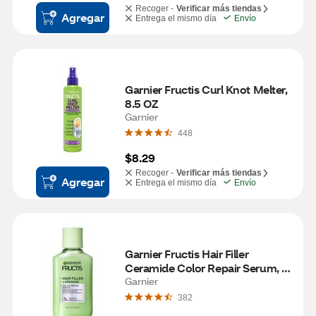
Recoger -
Verificar más tiendas
Agregar
Entrega el mismo día
Envío
Garnier Fructis Curl Knot Melter, 
8.5 OZ
Garnier
448
$8.29
Recoger -
Verificar más tiendas
Agregar
Entrega el mismo día
Envío
Garnier Fructis Hair Filler 
Ceramide Color Repair Serum, 
3.8 OZ
Garnier
382