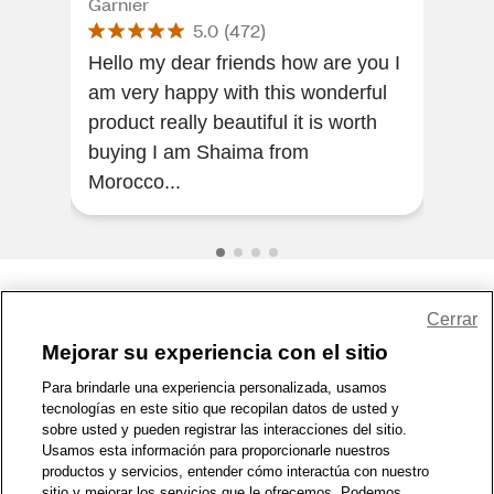
Garnier
Garn
5.0
(
472
)
Hello my dear friends how are you I
[Thi
am very happy with this wonderful
of a
product really beautiful it is worth
fantastic. lea
buying I am Shaima from
Morocco...
Share Feedback
Cerrar
Mejorar su experiencia con el sitio
1-800-679-9691
|
Contáctenos
|
Términos de Uso
|
Accesibilidad
|
Para brindarle una experiencia personalizada, usamos
tecnologías en este sitio que recopilan datos de usted y
Política de Privacidad
|
WA Privacy Policy
|
Mapa del sitio
|
sobre usted y pueden registrar las interacciones del sitio.
Zona de Bienestar
|
© 1999 - 2026 CVS.com
Usamos esta información para proporcionarle nuestros
productos y servicios, entender cómo interactúa con nuestro
sitio y mejorar los servicios que le ofrecemos. Podemos