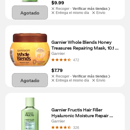
$9.99
Recoger -
Verificar más tiendas
Agotado
Entrega el mismo día
Envío
Garnier Whole Blends Honey 
Treasures Repairing Mask, 10.1 
OZ
Garnier
472
$7.79
Recoger -
Verificar más tiendas
Agotado
Entrega el mismo día
Envío
Garnier Fructis Hair Filler 
Hyaluronic Moisture Repair 
Serum, 3.8 OZ
Garnier
326