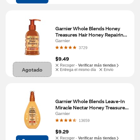
Garnier Whole Blends Honey 
Treasures Hair Honey Repairing 
Serum, 5.1 OZ
Garnier
3729
$9.49
Recoger -
Verificar más tiendas
Agotado
Entrega el mismo día
Envío
Garnier Whole Blends Leave-In 
Miracle Nectar Honey Treasures 
Treatment, 5 OZ
Garnier
13659
$9.29
Recoger -
Verificar más tiendas