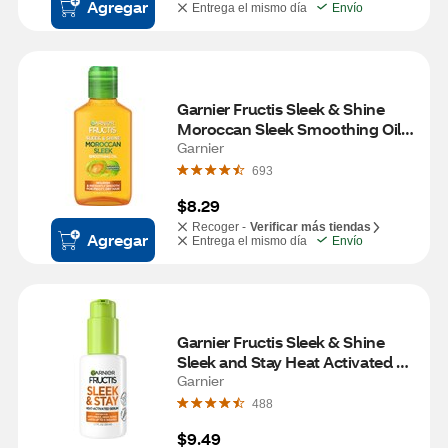
Agregar
Entrega el mismo día
Envío
Garnier Fructis Sleek & Shine 
Moroccan Sleek Smoothing Oil, 
3.75 OZ
Garnier
693
$8.29
Recoger -
Verificar más tiendas
Agregar
Entrega el mismo día
Envío
Garnier Fructis Sleek & Shine 
Sleek and Stay Heat Activated 
Serum, 1.69 OZ
Garnier
488
$9.49