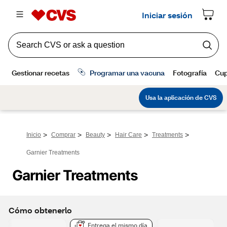
>
>
>
>
>
Inicio
Comprar
Beauty
Hair Care
Treatments
Garnier Treatments
Garnier Treatments
Cómo obtenerlo
Entrega el mismo día