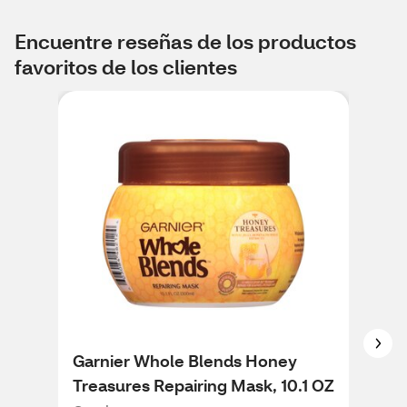
Encuentre reseñas de los productos
favoritos de los clientes
Garnier Whole Blends Honey
Gar
Treasures Repairing Mask, 10.1 OZ
in-1